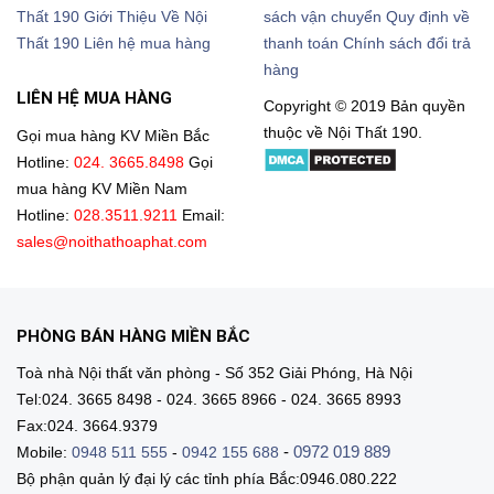
Thất 190
Giới Thiệu Về Nội
sách vận chuyển
Quy định về
Thất 190
Liên hệ mua hàng
thanh toán
Chính sách đổi trả
hàng
LIÊN HỆ MUA HÀNG
Copyright © 2019 Bản quyền
thuộc về Nội Thất 190.
Gọi mua hàng KV Miền Bắc
Hotline:
024. 3665.8498
Gọi
mua hàng KV Miền Nam
Hotline:
028.3511.9211
Email:
sales@noithathoaphat.com
PHÒNG BÁN HÀNG MIỀN BẮC
Toà nhà Nội thất văn phòng - Số 352 Giải Phóng, Hà Nội
Tel:024. 3665 8498 - 024. 3665 8966 - 024. 3665 8993
Fax:024. 3664.9379
-
0972 019 889
Mobile:
0948 511 555
-
0942 155 688
Bộ phận quản lý đại lý các tỉnh phía Bắc:0946.080.222