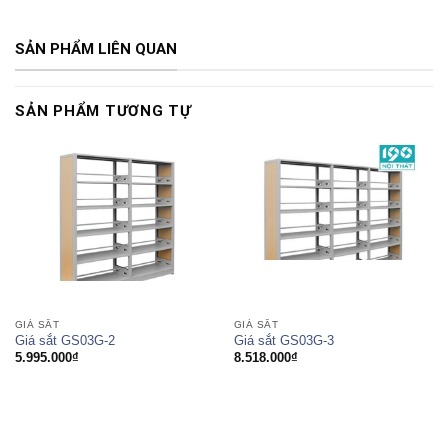
SẢN PHẨM LIÊN QUAN
SẢN PHẨM TƯƠNG TỰ
GIÁ SẮT
GIÁ SẮT
Giá sắt GS03G-2
Giá sắt GS03G-3
5.995.000
₫
8.518.000
₫