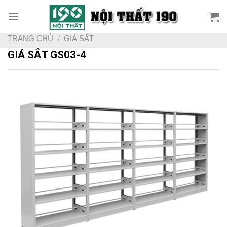
Skip
to
content
TRANG CHỦ
/
GIÁ SẮT
GIÁ SẮT GS03-4