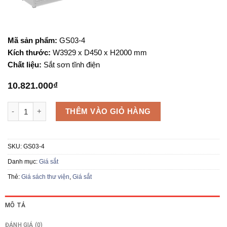
Mã sản phẩm:
GS03-4
Kích thước:
W3929 x D450 x H2000 mm
Chất liệu:
Sắt sơn tĩnh điện
10.821.000
₫
Giá sắt GS03-4 số lượng
THÊM VÀO GIỎ HÀNG
SKU:
GS03-4
Danh mục:
Giá sắt
Thẻ:
Giá sách thư viện
,
Giá sắt
MÔ TẢ
ĐÁNH GIÁ (0)