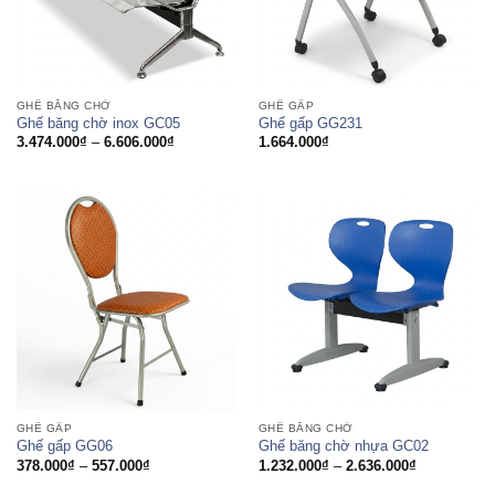
GHẾ BĂNG CHỜ
GHẾ GẤP
Ghế băng chờ inox GC05
Ghế gấp GG231
Khoảng
3.474.000
₫
–
6.606.000
₫
1.664.000
₫
giá:
từ
3.474.000₫
đến
6.606.000₫
GHẾ GẤP
GHẾ BĂNG CHỜ
Ghế gấp GG06
Ghế băng chờ nhựa GC02
Khoảng
Khoảng
378.000
₫
–
557.000
₫
1.232.000
₫
–
2.636.000
₫
giá:
giá:
từ
từ