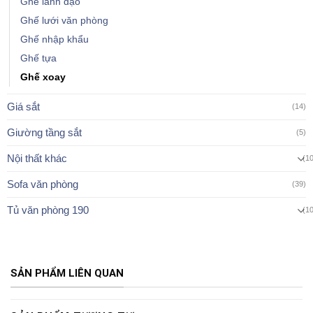
Ghế lãnh đạo
Ghế lưới văn phòng
Ghế nhập khẩu
Ghế tựa
Ghế xoay
Giá sắt
(14)
Giường tầng sắt
(5)
Nội thất khác
(1
Sofa văn phòng
(39)
Tủ văn phòng 190
(1
SẢN PHẨM LIÊN QUAN