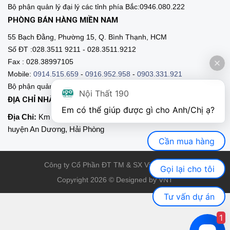
Bộ phận quản lý đại lý các tỉnh phía Bắc:0946.080.222
PHÒNG BÁN HÀNG MIỀN NAM
55 Bạch Đằng, Phường 15, Q. Bình Thạnh, HCM
Số ĐT :028.3511 9211 - 028.3511.9212
Fax : 028.38997105
Mobile:
0914.515.659
-
0916.952.958
-
0903.331.921
Bộ phận quản lý đại lý các tỉnh phía Nam:0903.331.9211
Nội Thất 190
ĐỊA CHỈ NHÀ MÁY SẢN XUẤT
Em có thể giúp được gì cho Anh/Chị ạ? 
Địa Chỉ:
Km 89, Quốc lộ 5 , Thôn Mỹ Tranh, xã Nam Sơn,
huyện An Dương, Hải Phòng
Cần mua hàng
Công ty Cổ Phần ĐT TM & SX Việt Nội Thất
Gọi lại cho tôi
Copyright 2026 © Designed by VNT
Tư vấn dự án
1