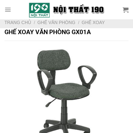
Skip
to
content
TRANG CHỦ
/
GHẾ VĂN PHÒNG
/
GHẾ XOAY
GHẾ XOAY VĂN PHÒNG GX01A