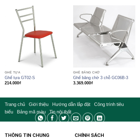
378.000₫
1.232.000₫
đến
đến
557.000₫
2.636.000₫
GHẾ TỰA
GHẾ BĂNG CHỜ
Ghế tựa GT02-S
Ghế băng chờ 3 chỗ GC06B-3
214.000
₫
3.369.000
₫
Trang chủ
Giới thiệu
Hướng dẫn lắp đặt
Công trình tiêu
biểu
Bảng mã màu
Tin nội thất
THÔNG TIN CHUNG
CHÍNH SÁCH