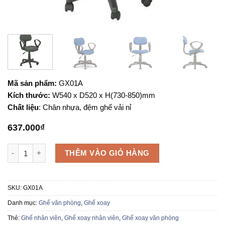
Mã sản phẩm:
GX01A
Kích thước:
W540 x D520 x H(730-850)mm
Chất liệu
: Chân nhựa, đệm ghế vải nỉ
637.000
₫
Ghế xoay văn phòng GX01A số lượng
THÊM VÀO GIỎ HÀNG
SKU:
GX01A
Danh mục:
Ghế văn phòng
,
Ghế xoay
Thẻ:
Ghế nhân viên
,
Ghế xoay nhân viên
,
Ghế xoay văn phòng