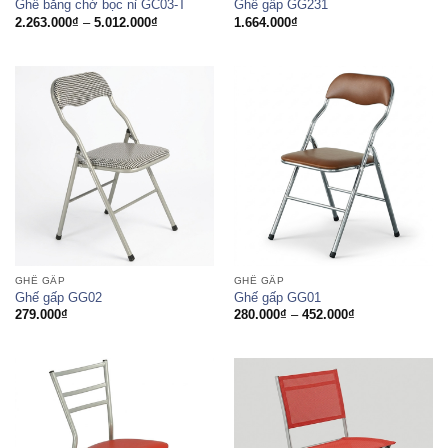
Ghế băng chờ bọc nỉ GC03-T
Ghế gấp GG231
Khoảng
2.263.000
₫
–
5.012.000
₫
1.664.000
₫
giá:
từ
2.263.000₫
đến
5.012.000₫
GHẾ GẤP
GHẾ GẤP
Ghế gấp GG02
Ghế gấp GG01
Khoảng
279.000
₫
280.000
₫
–
452.000
₫
giá:
từ
280.000₫
đến
452.000₫