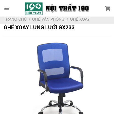
Skip
to
content
TRANG CHỦ
/
GHẾ VĂN PHÒNG
/
GHẾ XOAY
GHẾ XOAY LƯNG LƯỚI GX233