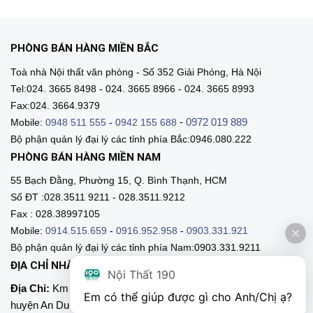
PHÒNG BÁN HÀNG MIỀN BẮC
Toà nhà Nội thất văn phòng - Số 352 Giải Phóng, Hà Nội
Tel:024. 3665 8498 - 024. 3665 8966 - 024. 3665 8993
Fax:024. 3664.9379
-
0972 019 889
Mobile:
0948 511 555
-
0942 155 688
Bộ phận quản lý đại lý các tỉnh phía Bắc:0946.080.222
PHÒNG BÁN HÀNG MIỀN NAM
55 Bạch Đằng, Phường 15, Q. Bình Thạnh, HCM
Số ĐT :028.3511 9211 - 028.3511.9212
Fax : 028.38997105
Mobile:
0914.515.659
-
0916.952.958
-
0903.331.921
Bộ phận quản lý đại lý các tỉnh phía Nam:0903.331.9211
ĐỊA CHỈ NHÀ MÁY SẢN XUẤT
Nội Thất 190
Địa Chỉ:
Km 89, Quốc lộ 5 , Thôn Mỹ Tranh, xã Nam Sơn,
Em có thể giúp được gì cho Anh/Chị ạ? 
huyện An Dương, Hải Phòng