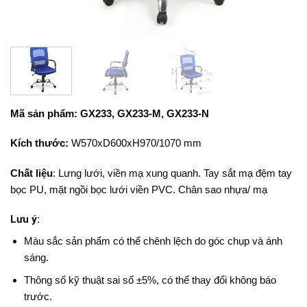
Mã sản phẩm: GX233, GX233-M, GX233-N
Kích thước:
W570xD600xH970/1070 mm
Chất liệu
: Lưng lưới, viền mạ xung quanh. Tay sắt mạ đệm tay
bọc PU, mặt ngồi bọc lưới viền PVC. Chân sao nhựa/ mạ
Lưu ý:
Màu sắc sản phẩm có thể chênh lệch do góc chụp và ánh
sáng.
Thông số kỹ thuật sai số ±5%, có thể thay đổi không báo
trước.