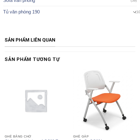
Sofa văn phòng
(39)
Tủ văn phòng 190
(1
SẢN PHẨM LIÊN QUAN
SẢN PHẨM TƯƠNG TỰ
GHẾ BĂNG CHỜ
GHẾ GẤP