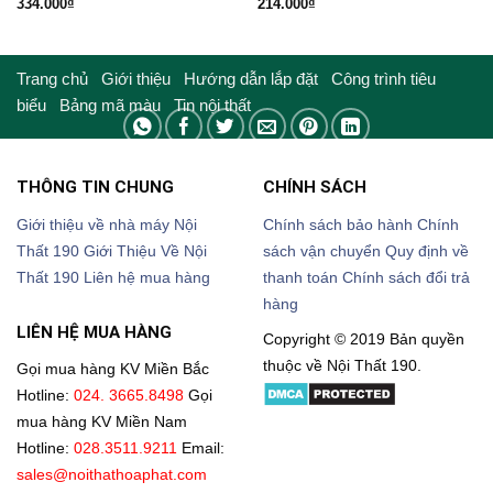
334.000
₫
214.000
₫
Trang chủ
Giới thiệu
Hướng dẫn lắp đặt
Công trình tiêu
biểu
Bảng mã màu
Tin nội thất
THÔNG TIN CHUNG
CHÍNH SÁCH
Giới thiệu về nhà máy Nội
Chính sách bảo hành
Chính
Thất 190
Giới Thiệu Về Nội
sách vận chuyển
Quy định về
Thất 190
Liên hệ mua hàng
thanh toán
Chính sách đổi trả
hàng
LIÊN HỆ MUA HÀNG
Copyright © 2019 Bản quyền
thuộc về Nội Thất 190.
Gọi mua hàng KV Miền Bắc
Hotline:
024. 3665.8498
Gọi
mua hàng KV Miền Nam
Hotline:
028.3511.9211
Email:
sales@noithathoaphat.com