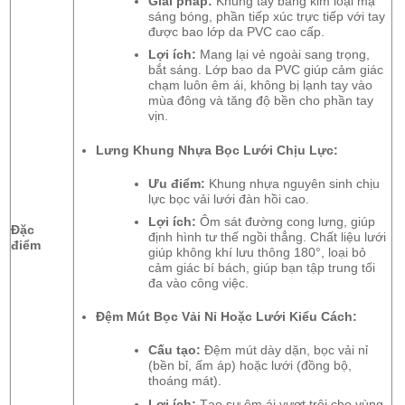
Giải pháp:
Khung tay bằng kim loại mạ
sáng bóng, phần tiếp xúc trực tiếp với tay
được bao lớp da PVC cao cấp.
Lợi ích:
Mang lại vẻ ngoài sang trọng,
bắt sáng. Lớp bao da PVC giúp cảm giác
chạm luôn êm ái, không bị lạnh tay vào
mùa đông và tăng độ bền cho phần tay
vịn.
Lưng Khung Nhựa Bọc Lưới Chịu Lực:
Ưu điểm:
Khung nhựa nguyên sinh chịu
lực bọc vải lưới đàn hồi cao.
Lợi ích:
Ôm sát đường cong lưng, giúp
Đặc
định hình tư thế ngồi thẳng. Chất liệu lưới
điểm
giúp không khí lưu thông 180°, loại bỏ
cảm giác bí bách, giúp bạn tập trung tối
đa vào công việc.
Đệm Mút Bọc Vải Nỉ Hoặc Lưới Kiểu Cách:
Cấu tạo:
Đệm mút dày dặn, bọc vải nỉ
(bền bỉ, ấm áp) hoặc lưới (đồng bộ,
thoáng mát).
Lợi ích:
Tạo sự êm ái vượt trội cho vùng