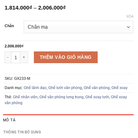
Khoảng
1.814.000
₫
–
2.006.000
₫
giá:
XÓA
từ
1.814.000₫
Chân
đến
2.006.000₫
2.006.000
₫
Ghế xoay lưng lưới GX233 số lượng
THÊM VÀO GIỎ HÀNG
SKU:
GX233-M
Danh mục:
Ghế lãnh đạo
,
Ghế lưới văn phòng
,
Ghế văn phòng
,
Ghế xoay
Thẻ:
Ghế nhân viên
,
Ghế văn phòng lưng trung
,
Ghế xoay lưới
,
Ghế xoay
văn phòng
MÔ TẢ
THÔNG TIN BỔ SUNG