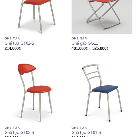
GHẾ TỰA
GHẾ GẤP
Ghế tựa GT02-S
Ghế gấp GG11
Khoảng
214.000
₫
401.000
₫
–
525.000
₫
giá:
từ
401.000₫
đến
525.000₫
GHẾ TỰA
GHẾ TỰA
Ghế tựa GT03-S
Ghế tựa GT01-S