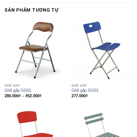
SẢN PHẨM TƯƠNG TỰ
GHẾ GẤP
GHẾ GẤP
Ghế gấp GG01
Ghế gấp GG03
Khoảng
280.000
₫
–
452.000
₫
277.000
₫
giá:
từ
280.000₫
đến
452.000₫