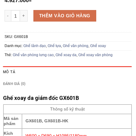
4.927.000
₫
Ghế xoay da GX601B số lượng
THÊM VÀO GIỎ HÀNG
SKU:
GX601B
Danh mục:
Ghế lãnh đạo
,
Ghế tựa
,
Ghế văn phòng
,
Ghế xoay
Thẻ:
Ghế văn phòng lưng cao
,
Ghế xoay da
,
Ghế xoay văn phòng
MÔ TẢ
ĐÁNH GIÁ (0)
Ghế xoay da giám đốc GX601B
Thông số kỹ thuật
Mã sản
GX601B, GX601B-HK
phẩm
Kích
W600 x D690 x H1095/1180mm