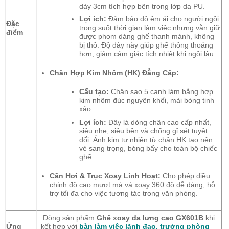
dày 3cm tích hợp bên trong lớp da PU.
Lợi ích:
Đảm bảo độ êm ái cho người ngồi
Đặc
trong suốt thời gian làm việc nhưng vẫn giữ
điểm
được phom dáng ghế thanh mảnh,
không
bị thô.
Độ dày này giúp ghế thông thoáng
hơn,
giảm cảm giác tích nhiệt khi ngồi lâu.
Chân Hợp Kim Nhôm (HK) Đẳng Cấp:
Cấu tạo:
Chân sao 5 cạnh làm bằng hợp
kim nhôm đúc nguyên khối,
mài bóng tinh
xảo.
Lợi ích:
Đây là dòng chân cao cấp nhất,
siêu nhẹ,
siêu bền và chống gỉ sét tuyệt
đối.
Ánh kim tự nhiên từ chân HK tạo nên
vẻ sang trọng,
bóng bẩy cho toàn bộ chiếc
ghế.
Cần Hơi & Trục Xoay Linh Hoạt:
Cho phép điều
chỉnh độ cao mượt mà và xoay 360 độ dễ dàng,
hỗ
trợ tối đa cho việc tương tác trong văn phòng.
Dòng sản phẩm
Ghế xoay da lưng cao GX601B
khi
Ứng
kết hợp với
bàn làm việc lãnh đạo
, trưởng phòng