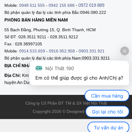
-
0972 019 889
Mobile:
0948 511 555
-
0942 155 688
Bộ phận quản lý đại lý các tỉnh phía Bắc:0946.080.222
PHÒNG BÁN HÀNG MIỀN NAM
55 Bạch Đằng, Phường 15, Q. Bình Thạnh, HCM
Số ĐT :028.3511 9211 - 028.3511.9212
Fax : 028.38997105
Mobile:
0914.515.659
-
0916.952.958
-
0903.331.921
Bộ phận quản lý đại lý các tỉnh phía Nam:0903.331.9211
ĐỊA CHỈ NHÀ MÁY SẢN XUẤT
Nội Thất 190
Địa Chỉ:
Km 89, Quốc lộ 5 , Thôn Mỹ Tranh, xã Nam Sơn,
Em có thể giúp được gì cho Anh/Chị ạ? 
huyện An Dương, Hải Phòng
Cần mua hàng
Công ty Cổ Phần ĐT TM & SX Việt Nội Thất
Gọi lại cho tôi
Copyright 2026 © Designed by VNT
Tư vấn dự án