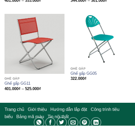
Khoảng
Khoảng
401.000
₫
–
553.000
₫
344.000
₫
–
501.000
₫
giá:
giá:
từ
từ
401.000₫
344.000₫
đến
đến
553.000₫
501.000₫
GHẾ GẤP
Ghế gấp GG05
322.000
₫
GHẾ GẤP
Ghế gấp GG11
Khoảng
401.000
₫
–
525.000
₫
giá:
từ
401.000₫
đến
525.000₫
Trang chủ
Giới thiệu
Hướng dẫn lắp đặt
Công trình tiêu
biểu
Bảng mã màu
Tin nội thất