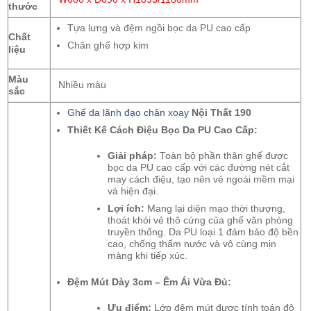
thước
Tựa lưng và đệm ngồi bọc da PU cao cấp
Chất
Chân ghế hợp kim
liệu
Màu
Nhiều màu
sắc
Ghế da lãnh đạo chân xoay
Nội Thất 190
Thiết Kế Cách Điệu Bọc Da PU Cao Cấp:
Giải pháp:
Toàn bộ phần thân ghế được
bọc da PU cao cấp với các đường nét cắt
may cách điệu,
tạo nên vẻ ngoài mềm mại
và hiện đại.
Lợi ích:
Mang lại diện mạo thời thượng,
thoát khỏi vẻ thô cứng của ghế văn phòng
truyền thống.
Da PU loại 1 đảm bảo độ bền
cao,
chống thấm nước và vô cùng mịn
màng khi tiếp xúc.
Đệm Mút Dày 3cm – Êm Ái Vừa Đủ:
Ưu điểm:
Lớp đệm mút được tính toán độ