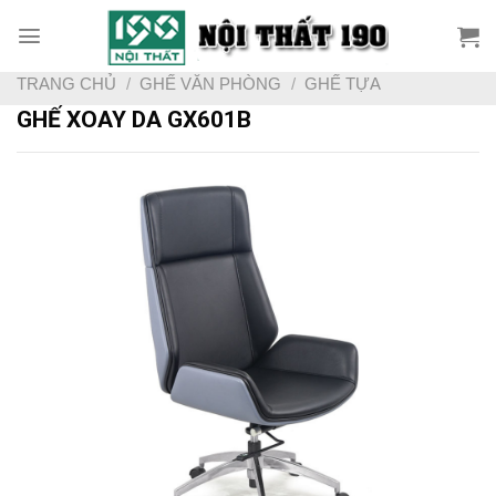
Skip
to
content
TRANG CHỦ
/
GHẾ VĂN PHÒNG
/
GHẾ TỰA
GHẾ XOAY DA GX601B