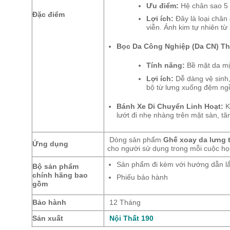
Ưu điểm:
Hệ chân sao 5 
Đặc điểm
Lợi ích:
Đây là loại chân 
viễn. Ánh kim tự nhiên từ
Bọc Da Công Nghiệp (Da CN) T
Tính năng:
Bề mặt da mịn
Lợi ích:
Dễ dàng vệ sinh,
bộ từ lưng xuống đệm ng
Bánh Xe Di Chuyển Linh Hoạt:
K
lướt đi nhẹ nhàng trên mặt sàn, tă
Dòng sản phẩm
Ghế xoay da lưng
Ứng dụng
cho người sử dụng trong mỗi cuộc họp
Sản phẩm đi kèm với hướng dẫn lắ
Bộ sản phẩm
chính hãng bao
Phiếu bảo hành
gồm
Bảo hành
12 Tháng
Sản xuất
Nội Thất 190