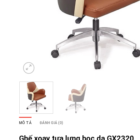
MÔ TẢ
ĐÁNH GIÁ (0)
Ghế xoay tựa lưng bọc da GX2320