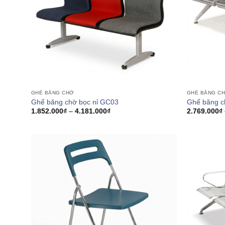
GHẾ BĂNG CHỜ
GHẾ BĂNG C
Ghế băng chờ bọc nỉ GC03
Ghế băng 
Khoảng
1.852.000
₫
–
4.181.000
₫
2.769.000
₫
giá:
từ
1.852.000₫
đến
4.181.000₫