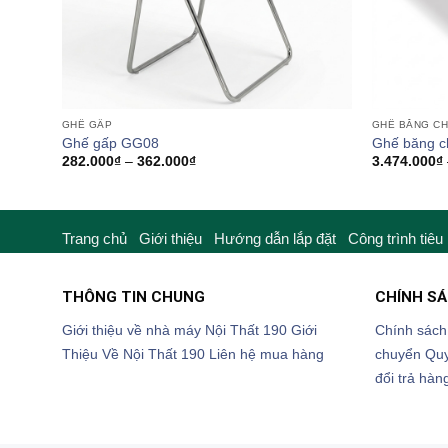
GHẾ GẤP
GHẾ BĂNG C
Ghế gấp GG08
Ghế băng c
Khoảng
282.000
₫
–
362.000
₫
3.474.000
₫
giá:
từ
282.000₫
đến
362.000₫
Trang chủ
Giới thiệu
Hướng dẫn lắp đặt
Công trình tiêu
THÔNG TIN CHUNG
CHÍNH S
Giới thiệu về nhà máy Nội Thất 190
Giới
Chính sách
Thiệu Về Nội Thất 190
Liên hệ mua hàng
chuyển
Quy
đổi trả hàn