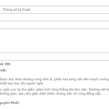
Thông số kỹ thuật
ất 190
uật:
được đúc theo đường cong sinh lý, phần tựa lưng uốn liền mạch xuống 
nhất bao bọc lấy người ngồi.
c ngồi cực kỳ thư giãn, giảm bớt căng thẳng khi làm việc. Đường nét b
không gian, tạo cảm giác thân thiện nhưng vẫn vô cùng đẳng cấp.
guyên Khối: