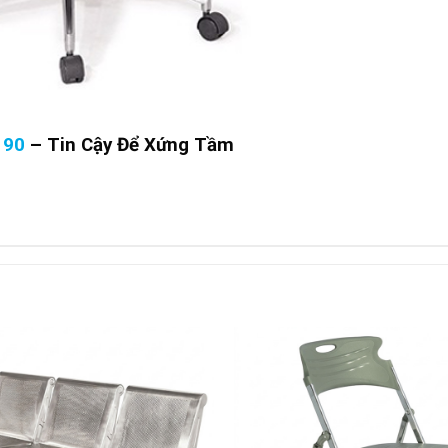
190
–
Tin Cậy Để Xứng Tầm