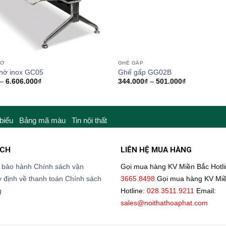
HỜ
GHẾ GẤP
hờ inox GC05
Ghế gấp GG02B
Khoảng
Khoảng
–
6.606.000
₫
344.000
₫
–
501.000
₫
giá:
giá:
từ
từ
3.474.000₫
344.000₫
đến
đến
6.606.000₫
501.000₫
 biểu
Bảng mã màu
Tin nội thất
ÁCH
LIÊN HỆ MUA HÀNG
 bảo hành
Chính sách vận
Gọi mua hàng KV Miền Bắc
Hotl
 định về thanh toán
Chính sách
3665.8498
Gọi mua hàng KV Mi
g
Hotline:
028.3511.9211
Email:
sales@noithathoaphat.com