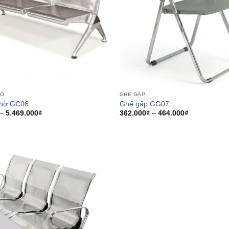
HỜ
GHẾ GẤP
chờ GC06
Ghế gấp GG07
Khoảng
Khoảng
–
5.469.000
₫
362.000
₫
–
464.000
₫
giá:
giá:
từ
từ
2.769.000₫
362.000₫
đến
đến
5.469.000₫
464.000₫