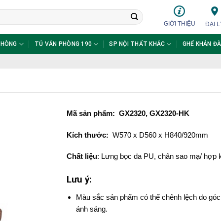
GIỚI THIỆU
ĐẠI L
PHÒNG
TỦ VĂN PHÒNG 190
SP NỘI THẤT KHÁC
GHẾ KHÁN ĐÀ
Mã sản phẩm: GX2320, GX2320-HK
Kích thước:
W570 x D560 x H840/920mm
Chất liệu
: Lưng bọc da PU, chân sao mạ/ hợp
Lưu ý:
Màu sắc sản phẩm có thể chênh lệch do góc
ánh sáng.