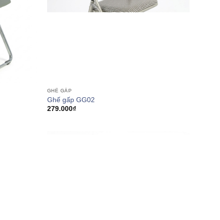
GHẾ GẤP
Ghế gấp GG02
279.000
₫