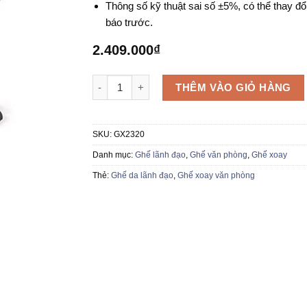
Thông số kỹ thuật sai số ±5%, có thể thay đổ
báo trước.
2.409.000
₫
Ghế xoay da GX2320 số lượng
THÊM VÀO GIỎ HÀNG
SKU:
GX2320
Danh mục:
Ghế lãnh đạo
,
Ghế văn phòng
,
Ghế xoay
Thẻ:
Ghế da lãnh đạo
,
Ghế xoay văn phòng