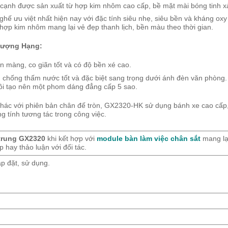
cạnh được sản xuất từ hợp kim nhôm cao cấp, bề mặt mài bóng tinh x
ghế ưu việt nhất hiện nay với đặc tính siêu nhẹ, siêu bền và kháng oxy
 hợp kim nhôm mang lại vẻ đẹp thanh lịch, bền màu theo thời gian.
hượng Hạng:
 màng, co giãn tốt và có độ bền xé cao.
 chống thấm nước tốt và đặc biệt sang trọng dưới ánh đèn văn phòng
ồi tạo nên một phom dáng đẳng cấp 5 sao.
hác với phiên bản chân đế tròn, GX2320-HK sử dụng bánh xe cao cấp,
ng tính tương tác trong công việc.
 trung GX2320
khi kết hợp với
module bàn làm việc chân sắt
mang lại
 hay thảo luận với đối tác.
p đặt, sử dụng.