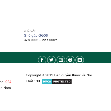
GHẾ GẤP
Ghế gấp GG06
Khoảng
378.000
₫
–
557.000
₫
giá:
từ
378.000₫
đến
557.000₫
Copyright © 2019 Bản quyền thuộc về Nội
Thất 190.
ine:
024.
ền Nam