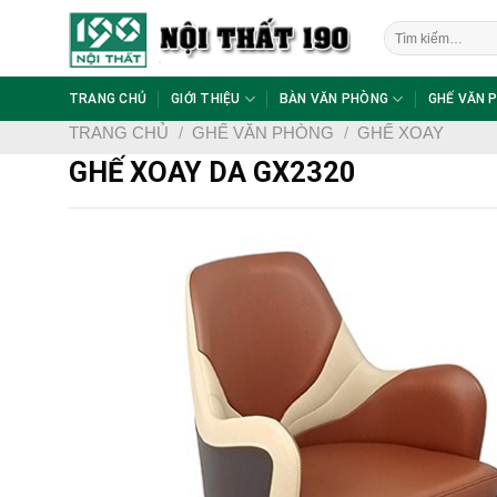
Skip
Tìm
to
kiếm:
content
TRANG CHỦ
GIỚI THIỆU
BÀN VĂN PHÒNG
GHẾ VĂN 
TRANG CHỦ
/
GHẾ VĂN PHÒNG
/
GHẾ XOAY
GHẾ XOAY DA GX2320