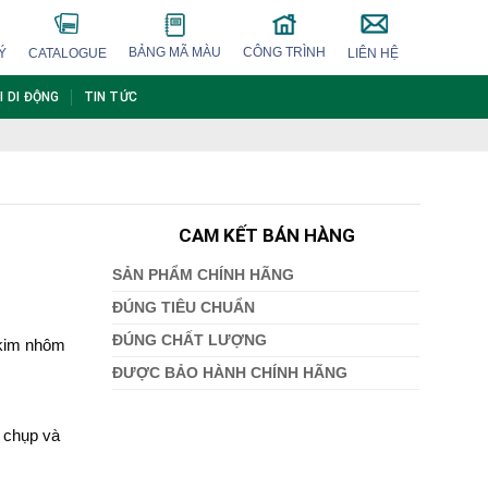
BẢNG MÃ MÀU
CÔNG TRÌNH
Ý
CATALOGUE
LIÊN HỆ
I DI ĐỘNG
TIN TỨC
CAM KẾT BÁN HÀNG
SẢN PHẨM CHÍNH HÃNG
ĐÚNG TIÊU CHUẨN
ĐÚNG CHẤT LƯỢNG
 kim nhôm
ĐƯỢC BẢO HÀNH CHÍNH HÃNG
 chụp và