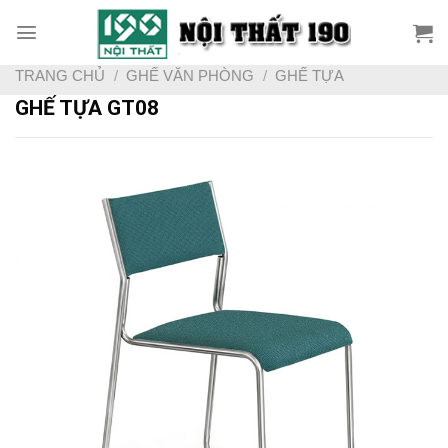
Skip
to
content
TRANG CHỦ
/
GHẾ VĂN PHÒNG
/
GHẾ TỰA
GHẾ TỰA GT08