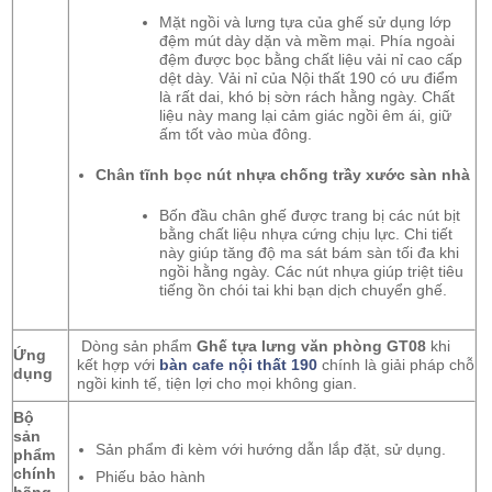
Mặt ngồi và lưng tựa của ghế sử dụng lớp
đệm mút dày dặn và mềm mại. Phía ngoài
đệm được bọc bằng chất liệu vải nỉ cao cấp
dệt dày. Vải nỉ của Nội thất 190 có ưu điểm
là rất dai, khó bị sờn rách hằng ngày. Chất
liệu này mang lại cảm giác ngồi êm ái, giữ
ấm tốt vào mùa đông.
Chân tĩnh bọc nút nhựa chống trầy xước sàn nhà
Bốn đầu chân ghế được trang bị các nút bịt
bằng chất liệu nhựa cứng chịu lực. Chi tiết
này giúp tăng độ ma sát bám sàn tối đa khi
ngồi hằng ngày. Các nút nhựa giúp triệt tiêu
tiếng ồn chói tai khi bạn dịch chuyển ghế.
Dòng sản phẩm
Ghế tựa lưng văn phòng GT08
khi
Ứng
kết hợp với
bàn cafe nội thất 190
chính là giải pháp chỗ
dụng
ngồi kinh tế, tiện lợi cho mọi không gian.
Bộ
sản
Sản phẩm đi kèm với hướng dẫn lắp đặt, sử dụng.
phẩm
chính
Phiếu bảo hành