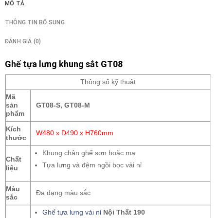
MÔ TẢ
THÔNG TIN BỔ SUNG
ĐÁNH GIÁ (0)
Ghế tựa lưng khung sắt GT08
Thông số kỹ thuật
Mã
sản
GT08-S, GT08-M
phẩm
Kích
W480 x D490 x H760mm
thước
Khung chân ghế sơn hoặc mạ
Chất
Tựa lưng và đệm ngồi bọc vải nỉ
liệu
Màu
Đa dạng màu sắc
sắc
Ghế tựa lưng vải nỉ
Nội Thất 190