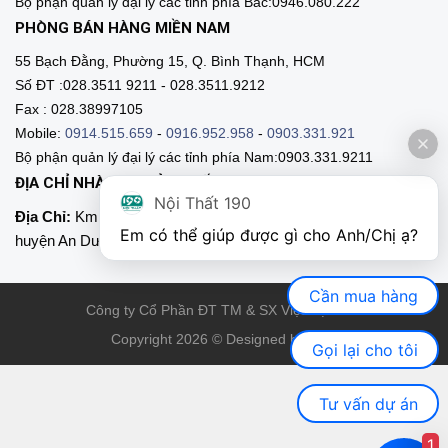
Bộ phận quản lý đại lý các tỉnh phía Bắc:0946.080.222
PHÒNG BÁN HÀNG MIỀN NAM
55 Bạch Đằng, Phường 15, Q. Bình Thạnh, HCM
Số ĐT :028.3511 9211 - 028.3511.9212
Fax : 028.38997105
Mobile:
0914.515.659
-
0916.952.958
-
0903.331.921
Bộ phận quản lý đại lý các tỉnh phía Nam:0903.331.9211
ĐỊA CHỈ NHÀ MÁY SẢN XUẤT
Nội Thất 190
Địa Chỉ:
Km 89, Quốc lộ 5 , Thôn Mỹ Tranh, xã Nam Sơn,
Em có thể giúp được gì cho Anh/Chị ạ? 
huyện An Dương, Hải Phòng
Cần mua hàng
Công ty Cổ Phần ĐT TM & SX Việt Nội Thất
Copyright 2026 © Designed by VNT
Gọi lại cho tôi
Tư vấn dự án
1