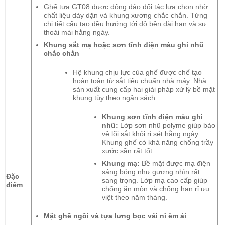
Ghế tựa GT08 được đông đảo đối tác lựa chọn nhờ
chất liệu dày dặn và khung xương chắc chắn. Từng
chi tiết cấu tạo đều hướng tới độ bền dài hạn và sự
thoải mái hằng ngày.
Khung sắt mạ hoặc sơn tĩnh điện màu ghi nhũ
chắc chắn
Hệ khung chịu lực của ghế được chế tạo
hoàn toàn từ sắt tiêu chuẩn nhà máy. Nhà
sản xuất cung cấp hai giải pháp xử lý bề mặt
khung tùy theo ngân sách:
Khung sơn tĩnh điện màu ghi
nhũ:
Lớp sơn nhũ polyme giúp bảo
vệ lõi sắt khỏi rỉ sét hằng ngày.
Khung ghế có khả năng chống trầy
xước sần rất tốt.
Khung mạ:
Bề mặt được mạ điện
sáng bóng như gương nhìn rất
Đặc
sang trọng. Lớp mạ cao cấp giúp
điểm
chống ăn mòn và chống han rỉ ưu
việt theo năm tháng.
Mặt ghế ngồi và tựa lưng bọc vải nỉ êm ái