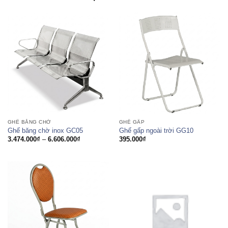
GHẾ BĂNG CHỜ
GHẾ GẤP
Ghế băng chờ inox GC05
Ghế gấp ngoài trời GG10
Khoảng
3.474.000
₫
–
6.606.000
₫
395.000
₫
giá:
từ
3.474.000₫
đến
6.606.000₫