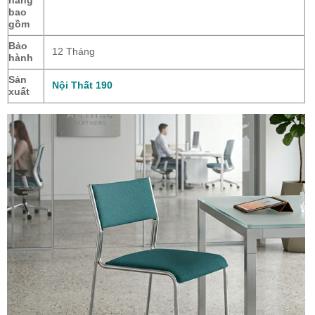
hãng
bao
gồm
Bảo
12 Tháng
hành
Sản
Nội Thất 190
xuất