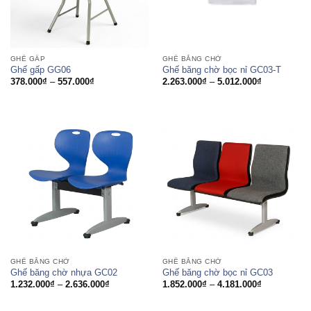
GHẾ GẤP
GHẾ BĂNG CHỜ
Ghế gấp GG06
Ghế băng chờ bọc nỉ GC03-T
Khoảng
Khoảng
378.000
₫
–
557.000
₫
2.263.000
₫
–
5.012.000
₫
giá:
giá:
từ
từ
378.000₫
2.263.000₫
đến
đến
557.000₫
5.012.000₫
GHẾ BĂNG CHỜ
GHẾ BĂNG CHỜ
Ghế băng chờ nhựa GC02
Ghế băng chờ bọc nỉ GC03
Khoảng
Khoảng
1.232.000
₫
–
2.636.000
₫
1.852.000
₫
–
4.181.000
₫
giá:
giá:
từ
từ
1.232.000₫
1.852.000₫