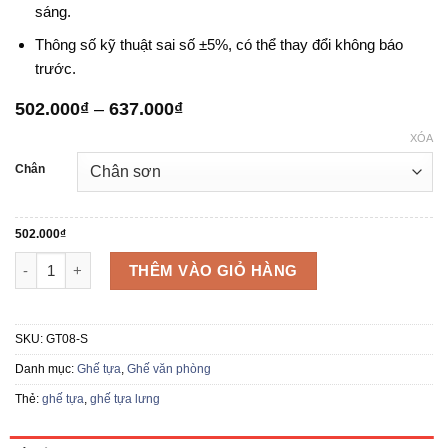
sáng.
Thông số kỹ thuật sai số ±5%, có thể thay đổi không báo
trước.
Khoảng
502.000
₫
–
637.000
₫
giá:
XÓA
từ
502.000₫
Chân
đến
637.000₫
502.000
₫
Ghế tựa GT08 số lượng
THÊM VÀO GIỎ HÀNG
SKU:
GT08-S
Danh mục:
Ghế tựa
,
Ghế văn phòng
Thẻ:
ghế tựa
,
ghế tựa lưng