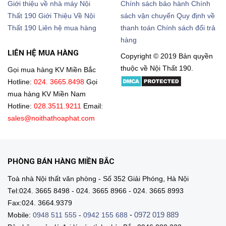
Giới thiệu về nhà máy Nội
Chính sách bảo hành
Chính
Thất 190
Giới Thiệu Về Nội
sách vận chuyển
Quy định về
Thất 190
Liên hệ mua hàng
thanh toán
Chính sách đổi trả
hàng
LIÊN HỆ MUA HÀNG
Copyright © 2019 Bản quyền
thuộc về Nội Thất 190.
Gọi mua hàng KV Miền Bắc
Hotline:
024. 3665.8498
Gọi
mua hàng KV Miền Nam
Hotline:
028.3511.9211
Email:
sales@noithathoaphat.com
PHÒNG BÁN HÀNG MIỀN BẮC
Toà nhà Nội thất văn phòng - Số 352 Giải Phóng, Hà Nội
Tel:024. 3665 8498 - 024. 3665 8966 - 024. 3665 8993
Fax:024. 3664.9379
-
0972 019 889
Mobile:
0948 511 555
-
0942 155 688