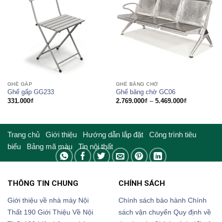
GHẾ GẤP
GHẾ BĂNG CHỜ
Ghế gấp GG233
Ghế băng chờ GC06
Khoảng
331.000
₫
2.769.000
₫
–
5.469.000
₫
giá:
từ
2.769.000₫
đến
5.469.000₫
Trang chủ
Giới thiệu
Hướng dẫn lắp đặt
Công trình tiêu
biểu
Bảng mã màu
Tin nội thất
THÔNG TIN CHUNG
CHÍNH SÁCH
Giới thiệu về nhà máy Nội
Chính sách bảo hành
Chính
Thất 190
Giới Thiệu Về Nội
sách vận chuyển
Quy định về