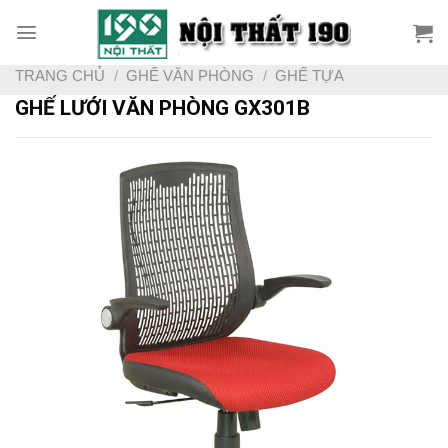
Skip
to
content
TRANG CHỦ
/
GHẾ VĂN PHÒNG
/
GHẾ TỰA
GHẾ LƯỚI VĂN PHÒNG GX301B