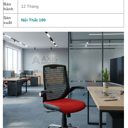
Bảo
12 Tháng
hành
Sản
Nội Thất 190
xuất