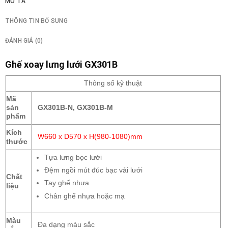
MÔ TẢ
THÔNG TIN BỔ SUNG
ĐÁNH GIÁ (0)
Ghế xoay lưng lưới GX301B
Thông số kỹ thuật
Mã
sản
GX301B-N, GX301B-M
phẩm
Kích
W660 x D570 x H(980-1080)mm
thước
Tựa lưng bọc lưới
Đệm ngồi mút đúc bạc vải lưới
Chất
Tay ghế nhựa
liệu
Chân ghế nhựa hoặc mạ
Màu
Đa dạng màu sắc