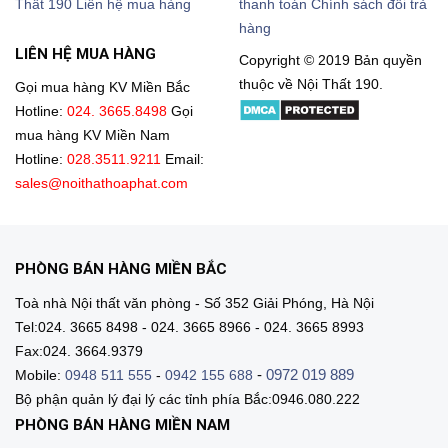
Thất 190
Liên hệ mua hàng
thanh toán
Chính sách đổi trả
hàng
LIÊN HỆ MUA HÀNG
Copyright © 2019 Bản quyền
thuộc về Nội Thất 190.
Gọi mua hàng KV Miền Bắc
Hotline:
024. 3665.8498
Gọi
mua hàng KV Miền Nam
Hotline:
028.3511.9211
Email:
sales@noithathoaphat.com
PHÒNG BÁN HÀNG MIỀN BẮC
Toà nhà Nội thất văn phòng - Số 352 Giải Phóng, Hà Nội
Tel:024. 3665 8498 - 024. 3665 8966 - 024. 3665 8993
Fax:024. 3664.9379
-
0972 019 889
Mobile:
0948 511 555
-
0942 155 688
Bộ phận quản lý đại lý các tỉnh phía Bắc:0946.080.222
PHÒNG BÁN HÀNG MIỀN NAM