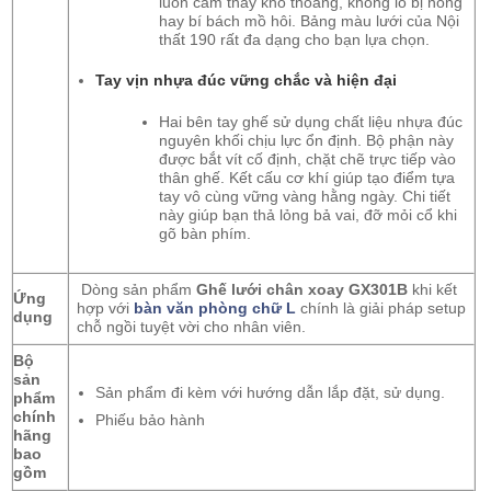
luôn cảm thấy khô thoáng, không lo bị nóng
hay bí bách mồ hôi. Bảng màu lưới của Nội
thất 190 rất đa dạng cho bạn lựa chọn.
Tay vịn nhựa đúc vững chắc và hiện đại
Hai bên tay ghế sử dụng chất liệu nhựa đúc
nguyên khối chịu lực ổn định. Bộ phận này
được bắt vít cố định, chặt chẽ trực tiếp vào
thân ghế. Kết cấu cơ khí giúp tạo điểm tựa
tay vô cùng vững vàng hằng ngày. Chi tiết
này giúp bạn thả lỏng bả vai, đỡ mỏi cổ khi
gõ bàn phím.
Dòng sản phẩm
Ghế lưới chân xoay GX301B
khi kết
Ứng
hợp với
bàn văn phòng chữ L
chính là giải pháp setup
dụng
chỗ ngồi tuyệt vời cho nhân viên.
Bộ
sản
Sản phẩm đi kèm với hướng dẫn lắp đặt, sử dụng.
phẩm
chính
Phiếu bảo hành
hãng
bao
gồm