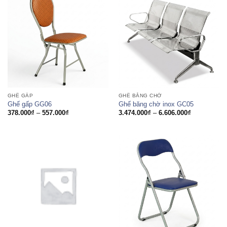
GHẾ GẤP
GHẾ BĂNG CHỜ
Ghế gấp GG06
Ghế băng chờ inox GC05
Khoảng
Khoảng
378.000
₫
–
557.000
₫
3.474.000
₫
–
6.606.000
₫
giá:
giá:
từ
từ
378.000₫
3.474.000₫
đến
đến
557.000₫
6.606.000₫