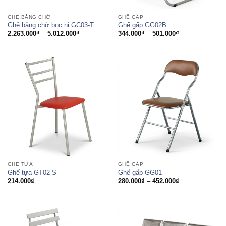
GHẾ BĂNG CHỜ
GHẾ GẤP
Ghế băng chờ bọc nỉ GC03-T
Ghế gấp GG02B
Khoảng
Khoảng
2.263.000
₫
–
5.012.000
₫
344.000
₫
–
501.000
₫
giá:
giá:
từ
từ
2.263.000₫
344.000₫
đến
đến
5.012.000₫
501.000₫
GHẾ TỰA
GHẾ GẤP
Ghế tựa GT02-S
Ghế gấp GG01
Khoảng
214.000
₫
280.000
₫
–
452.000
₫
giá:
từ
280.000₫
đến
452.000₫