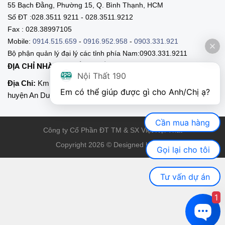
55 Bạch Đằng, Phường 15, Q. Bình Thạnh, HCM
Số ĐT :028.3511 9211 - 028.3511.9212
Fax : 028.38997105
Mobile:
0914.515.659
-
0916.952.958
-
0903.331.921
Bộ phận quản lý đại lý các tỉnh phía Nam:0903.331.9211
ĐỊA CHỈ NHÀ MÁY SẢN XUẤT
Nội Thất 190
Địa Chỉ:
Km 89, Quốc lộ 5 , Thôn Mỹ Tranh, xã Nam Sơn,
Em có thể giúp được gì cho Anh/Chị ạ? 
huyện An Dương, Hải Phòng
Cần mua hàng
Công ty Cổ Phần ĐT TM & SX Việt Nội Thất
Copyright 2026 © Designed by VNT
Gọi lại cho tôi
Tư vấn dự án
1