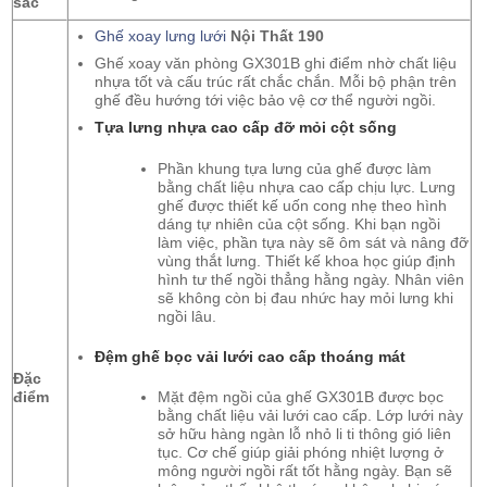
sắc
Ghế xoay lưng lưới
Nội Thất 190
Ghế xoay văn phòng GX301B ghi điểm nhờ chất liệu
nhựa tốt và cấu trúc rất chắc chắn. Mỗi bộ phận trên
ghế đều hướng tới việc bảo vệ cơ thể người ngồi.
Tựa lưng nhựa cao cấp đỡ mỏi cột sống
Phần khung tựa lưng của ghế được làm
bằng chất liệu nhựa cao cấp chịu lực. Lưng
ghế được thiết kế uốn cong nhẹ theo hình
dáng tự nhiên của cột sống. Khi bạn ngồi
làm việc, phần tựa này sẽ ôm sát và nâng đỡ
vùng thắt lưng. Thiết kế khoa học giúp định
hình tư thế ngồi thẳng hằng ngày. Nhân viên
sẽ không còn bị đau nhức hay mỏi lưng khi
ngồi lâu.
Đệm ghế bọc vải lưới cao cấp thoáng mát
Đặc
Mặt đệm ngồi của ghế GX301B được bọc
điểm
bằng chất liệu vải lưới cao cấp. Lớp lưới này
sở hữu hàng ngàn lỗ nhỏ li ti thông gió liên
tục. Cơ chế giúp giải phóng nhiệt lượng ở
mông người ngồi rất tốt hằng ngày. Bạn sẽ