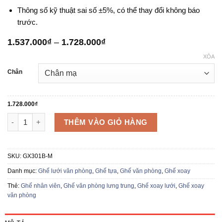
Thông số kỹ thuật sai số ±5%, có thể thay đổi không báo
trước.
Khoảng
1.537.000
₫
–
1.728.000
₫
giá:
XÓA
từ
1.537.000₫
Chân
đến
1.728.000₫
1.728.000
₫
Ghế lưới văn phòng GX301B số lượng
THÊM VÀO GIỎ HÀNG
SKU:
GX301B-M
Danh mục:
Ghế lưới văn phòng
,
Ghế tựa
,
Ghế văn phòng
,
Ghế xoay
Thẻ:
Ghế nhân viên
,
Ghế văn phòng lưng trung
,
Ghế xoay lưới
,
Ghế xoay
văn phòng