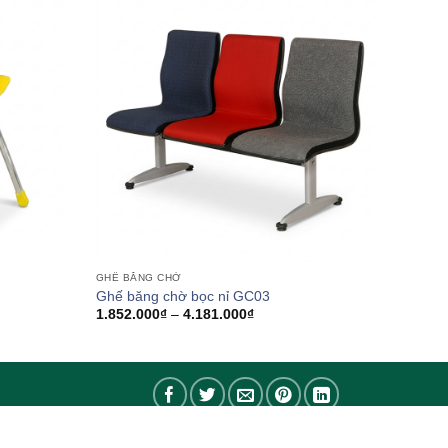
GHẾ BĂNG CHỜ
Ghế băng chờ bọc nỉ GC03
Khoảng
1.852.000
₫
–
4.181.000
₫
giá:
từ
1.852.000₫
đến
4.181.000₫