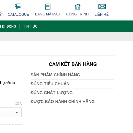
BẢNG MÃ MÀU
CÔNG TRÌNH
Ý
CATALOGUE
LIÊN HỆ
I DI ĐỘNG
TIN TỨC
CAM KẾT BÁN HÀNG
SẢN PHẨM CHÍNH HÃNG
 nhựa/mạ
ĐÚNG TIÊU CHUẨN
ĐÚNG CHẤT LƯỢNG
ĐƯỢC BẢO HÀNH CHÍNH HÃNG
XÓA
₫
₫