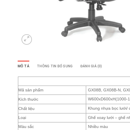
MÔ TẢ
THÔNG TIN BỔ SUNG
ĐÁNH GIÁ (0)
Mã sản phẩm
GX08B, GX08B-N, GX
Kích thước
W600xD600xH(1000-
Chất liệu
Khung nhựa bọc lưới/
Loại
Ghế xoay lưới – ghế n
Màu sắc
Nhiều màu