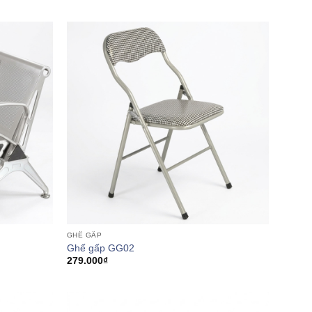
GHẾ GẤP
Ghế gấp GG02
279.000
₫