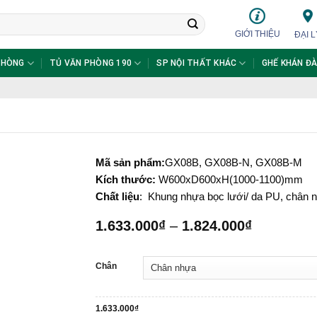
GIỚI THIỆU
ĐẠI L
PHÒNG
TỦ VĂN PHÒNG 190
SP NỘI THẤT KHÁC
GHẾ KHÁN ĐÀ
Mã sản phẩm:
GX08B, GX08B-N, GX08B-M
Kích thước:
W600xD600xH(1000-1100)mm
Chất liệu
: Khung nhựa bọc lưới/ da PU, chân
Khoảng
1.633.000
₫
–
1.824.000
₫
giá:
từ
1.633.000
Chân
đến
1.824.000
1.633.000
₫