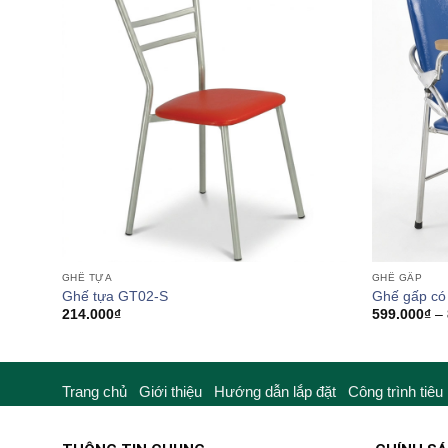
GHẾ TỰA
GHẾ GẤP
Ghế tựa GT02-S
Ghế gấp có
214.000
₫
599.000
₫
–
Trang chủ
Giới thiệu
Hướng dẫn lắp đặt
Công trình tiêu