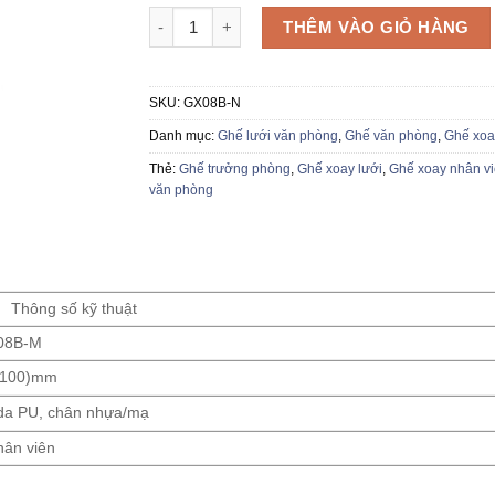
Ghế lưới văn phòng GX08B số lượng
THÊM VÀO GIỎ HÀNG
SKU:
GX08B-N
Danh mục:
Ghế lưới văn phòng
,
Ghế văn phòng
,
Ghế xoa
Thẻ:
Ghế trưởng phòng
,
Ghế xoay lưới
,
Ghế xoay nhân v
văn phòng
Thông số kỹ thuật
08B-M
1100)mm
 da PU, chân nhựa/mạ
hân viên