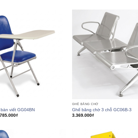
GHẾ BĂNG CHỜ
 bàn viết GG04BN
Ghế băng chờ 3 chỗ GC06B-3
Khoảng
785.000
₫
3.369.000
₫
giá:
từ
645.000₫
đến
785.000₫