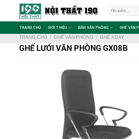
Skip
Tìm
to
kiếm:
content
TRANG CHỦ
GIỚI THIỆU
BÀN VĂN PHÒNG
GHẾ VĂN 
TRANG CHỦ
/
GHẾ VĂN PHÒNG
/
GHẾ XOAY
GHẾ LƯỚI VĂN PHÒNG GX08B