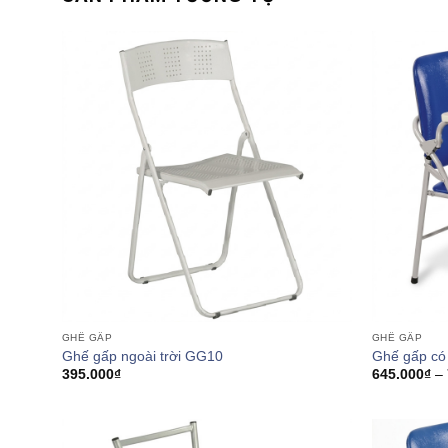
GHẾ GẤP
GHẾ GẤP
Ghế gấp ngoài trời GG10
Ghế gấp có
395.000
₫
645.000
₫
–