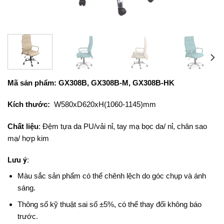
Mã sản phẩm: GX308B, GX308B-M, GX308B-HK
Kích thước:
W580xD620xH(1060-1145)mm
Chất liệu
: Đệm tựa da PU/vải nỉ, tay mạ bọc da/ nỉ, chân sao
mạ/ hợp kim
Lưu ý:
Màu sắc sản phẩm có thể chênh lệch do góc chụp và ánh
sáng.
Thông số kỹ thuật sai số ±5%, có thể thay đổi không báo
trước.