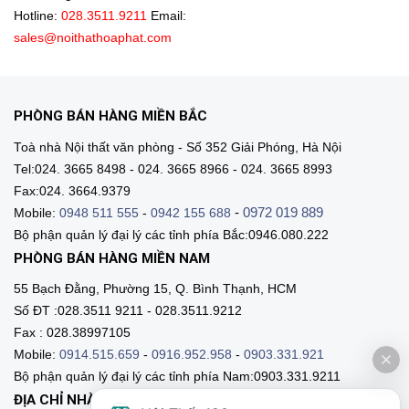
Hotline:
028.3511.9211
Email:
sales@noithathoaphat.com
PHÒNG BÁN HÀNG MIỀN BẮC
Toà nhà Nội thất văn phòng - Số 352 Giải Phóng, Hà Nội
Tel:024. 3665 8498 - 024. 3665 8966 - 024. 3665 8993
Fax:024. 3664.9379
-
0972 019 889
Mobile:
0948 511 555
-
0942 155 688
Bộ phận quản lý đại lý các tỉnh phía Bắc:0946.080.222
PHÒNG BÁN HÀNG MIỀN NAM
55 Bạch Đằng, Phường 15, Q. Bình Thạnh, HCM
Số ĐT :028.3511 9211 - 028.3511.9212
Fax : 028.38997105
Mobile:
0914.515.659
-
0916.952.958
-
0903.331.921
Bộ phận quản lý đại lý các tỉnh phía Nam:0903.331.9211
ĐỊA CHỈ NHÀ MÁY SẢN XUẤT