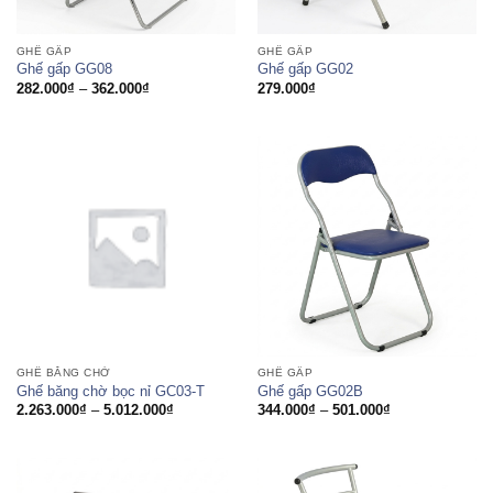
GHẾ GẤP
GHẾ GẤP
Ghế gấp GG08
Ghế gấp GG02
Khoảng
282.000
₫
–
362.000
₫
279.000
₫
giá:
từ
282.000₫
đến
362.000₫
GHẾ BĂNG CHỜ
GHẾ GẤP
Ghế băng chờ bọc nỉ GC03-T
Ghế gấp GG02B
Khoảng
Khoảng
2.263.000
₫
–
5.012.000
₫
344.000
₫
–
501.000
₫
giá:
giá:
từ
từ
2.263.000₫
344.000₫
đến
đến
5.012.000₫
501.000₫