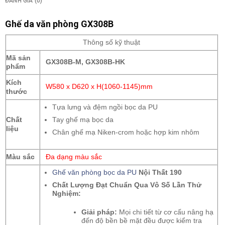
ĐÁNH GIÁ (0)
Ghế da văn phòng GX308B
Thông số kỹ thuật
Mã sản
GX308B-M, GX308B-HK
phẩm
Kích
W580 x D620 x H(1060-1145)mm
thước
Tựa lưng và đệm ngồi bọc da PU
Chất
Tay ghế mạ bọc da
liệu
Chân ghế mạ Niken-crom hoặc hợp kim nhôm
Màu sắc
Đa dạng màu sắc
Ghế văn phòng bọc da PU
Nội Thất 190
Chất Lượng Đạt Chuẩn Qua Vô Số Lần Thử
Nghiệm:
Giải pháp:
Mọi chi tiết từ cơ cấu nâng hạ
đến độ bền bề mặt đều được kiểm tra