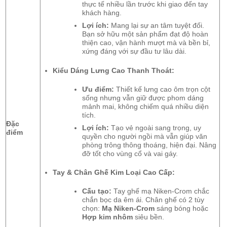
thực tế nhiều lần trước khi giao đến tay
khách hàng.
Lợi ích:
Mang lại sự an tâm tuyệt đối.
Bạn sở hữu một sản phẩm đạt độ hoàn
thiện cao,
vận hành mượt mà và bền bỉ,
xứng đáng với sự đầu tư lâu dài.
Kiểu Dáng Lưng Cao Thanh Thoát:
Ưu điểm:
Thiết kế lưng cao ôm trọn cột
sống nhưng vẫn giữ được phom dáng
mảnh mai,
không chiếm quá nhiều diện
tích.
Đặc
Lợi ích:
Tạo vẻ ngoài sang trọng,
uy
điểm
quyền cho người ngồi mà vẫn giúp văn
phòng trông thông thoáng,
hiện đại.
Nâng
đỡ tốt cho vùng cổ và vai gáy.
Tay & Chân Ghế Kim Loại Cao Cấp:
Cấu tạo:
Tay ghế mạ Niken-Crom chắc
chắn bọc da êm ái.
Chân ghế có 2 tùy
chọn:
Mạ Niken-Crom
sáng bóng hoặc
Hợp kim nhôm
siêu bền.