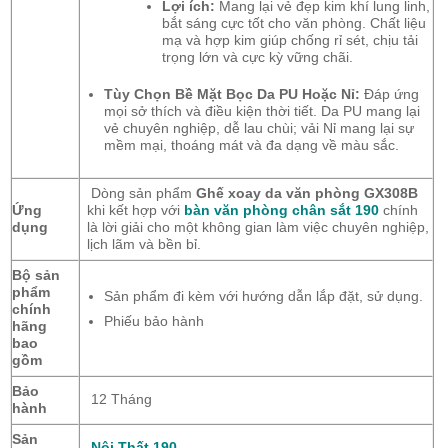
Lợi ích:
Mang lại vẻ đẹp kim khí lung linh,
bắt sáng cực tốt cho văn phòng.
Chất liệu
mạ và hợp kim giúp chống rỉ sét,
chịu tải
trọng lớn và cực kỳ vững chãi.
Tùy Chọn Bề Mặt Bọc Da PU Hoặc Nỉ:
Đáp ứng
mọi sở thích và điều kiện thời tiết.
Da PU mang lại
vẻ chuyên nghiệp,
dễ lau chùi; vải Nỉ mang lại sự
mềm mại,
thoáng mát và đa dạng về màu sắc.
Dòng sản phẩm
Ghế xoay da văn phòng GX308B
Ứng
khi kết hợp với
bàn văn phòng chân sắt 190
chính
dụng
là lời giải cho một không gian làm việc chuyên nghiệp,
lịch lãm và bền bỉ.
Bộ sản
phẩm
Sản phẩm đi kèm với hướng dẫn lắp đặt, sử dụng.
chính
Phiếu bảo hành
hãng
bao
gồm
Bảo
12 Tháng
hành
Sản
Nội Thất 190