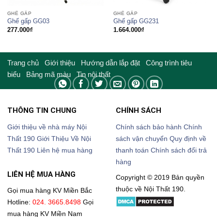
GHẾ GẤP
GHẾ GẤP
Ghế gấp GG03
Ghế gấp GG231
277.000
₫
1.664.000
₫
Trang chủ
Giới thiệu
Hướng dẫn lắp đặt
Công trình tiêu
biểu
Bảng mã màu
Tin nội thất
THÔNG TIN CHUNG
CHÍNH SÁCH
Giới thiệu về nhà máy Nội
Chính sách bảo hành
Chính
Thất 190
Giới Thiệu Về Nội
sách vận chuyển
Quy định về
Thất 190
Liên hệ mua hàng
thanh toán
Chính sách đổi trả
hàng
LIÊN HỆ MUA HÀNG
Copyright © 2019 Bản quyền
thuộc về Nội Thất 190.
Gọi mua hàng KV Miền Bắc
Hotline:
024. 3665.8498
Gọi
mua hàng KV Miền Nam