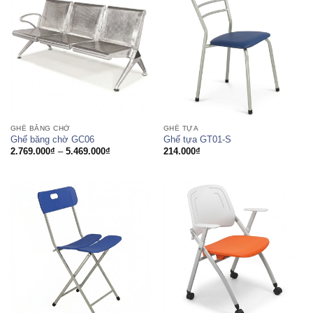
GHẾ BĂNG CHỜ
GHẾ TỰA
Ghế băng chờ GC06
Ghế tựa GT01-S
Khoảng
2.769.000
₫
–
5.469.000
₫
214.000
₫
giá:
từ
2.769.000₫
đến
5.469.000₫