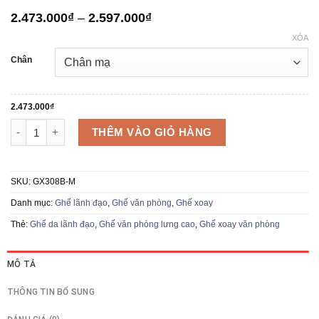
Khoảng
2.473.000
₫
–
2.597.000
₫
giá:
XÓA
từ
2.473.000₫
Chân
đến
2.597.000₫
2.473.000
₫
Ghế da văn phòng GX308B số lượng
THÊM VÀO GIỎ HÀNG
SKU:
GX308B-M
Danh mục:
Ghế lãnh đạo
,
Ghế văn phòng
,
Ghế xoay
Thẻ:
Ghế da lãnh đạo
,
Ghế văn phòng lưng cao
,
Ghế xoay văn phòng
MÔ TẢ
THÔNG TIN BỔ SUNG