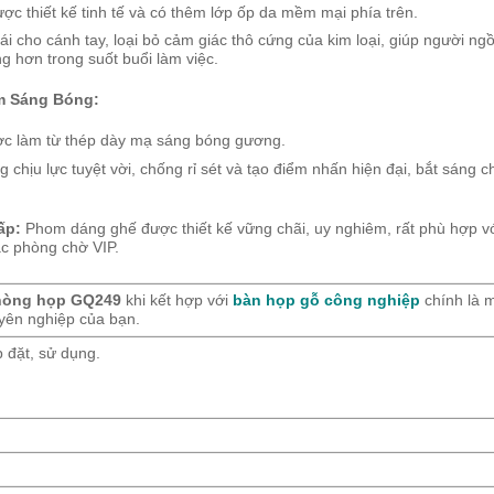
ợc thiết kế tinh tế và có thêm lớp ốp da mềm mại phía trên.
 cho cánh tay, loại bỏ cảm giác thô cứng của kim loại, giúp người ng
ng hơn trong suốt buổi làm việc.
m Sáng Bóng:
c làm từ thép dày mạ sáng bóng gương.
chịu lực tuyệt vời, chống rỉ sét và tạo điểm nhấn hiện đại, bắt sáng 
ấp:
Phom dáng ghế được thiết kế vững chãi, uy nghiêm, rất phù hợp với
ặc phòng chờ VIP.
phòng họp GQ249
khi kết hợp với
bàn họp gỗ công nghiệp
chính là 
yên nghiệp của bạn.
 đặt, sử dụng.