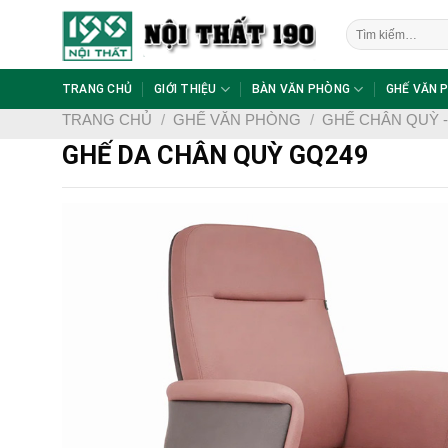
Skip
Tìm
to
kiếm:
content
TRANG CHỦ
GIỚI THIỆU
BÀN VĂN PHÒNG
GHẾ VĂN 
TRANG CHỦ
/
GHẾ VĂN PHÒNG
/
GHẾ CHÂN QUỲ 
GHẾ DA CHÂN QUỲ GQ249