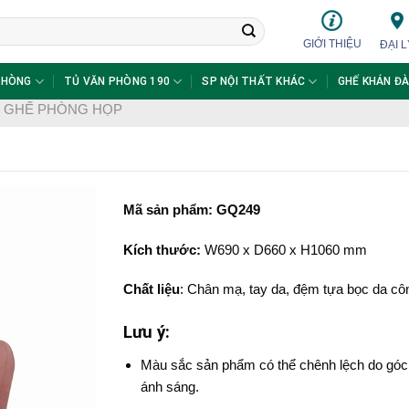
GIỚI THIỆU
ĐẠI L
PHÒNG
TỦ VĂN PHÒNG 190
SP NỘI THẤT KHÁC
GHẾ KHÁN ĐÀ
- GHẾ PHÒNG HỌP
Mã sản phẩm: GQ249
Kích thước:
W690 x D660 x H1060 mm
Chất liệu
: Chân mạ, tay da, đệm tựa bọc da cô
Lưu ý:
Màu sắc sản phẩm có thể chênh lệch do góc
ánh sáng.