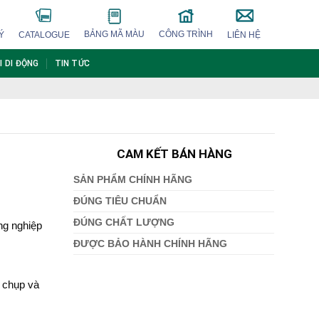
BẢNG MÃ MÀU
CÔNG TRÌNH
Ý
CATALOGUE
LIÊN HỆ
I DI ĐỘNG
TIN TỨC
CAM KẾT BÁN HÀNG
SẢN PHẨM CHÍNH HÃNG
ĐÚNG TIÊU CHUẨN
ĐÚNG CHẤT LƯỢNG
ng nghiệp
ĐƯỢC BẢO HÀNH CHÍNH HÃNG
 chụp và