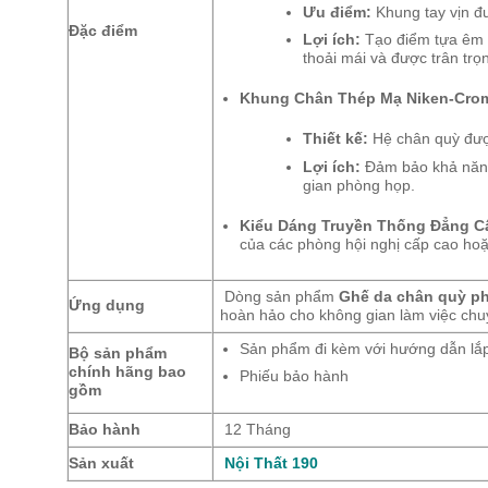
Ưu điểm:
Khung tay vịn đư
Đặc điểm
Lợi ích:
Tạo điểm tựa êm ái
thoải mái và được trân trọ
Khung Chân Thép Mạ Niken-Cro
Thiết kế:
Hệ chân quỳ đượ
Lợi ích:
Đảm bảo khả năng 
gian phòng họp.
Kiểu Dáng Truyền Thống Đẳng C
của các phòng hội nghị cấp cao ho
Dòng sản phẩm
Ghế da chân quỳ 
Ứng dụng
hoàn hảo cho không gian làm việc chu
Sản phẩm đi kèm với hướng dẫn lắp
Bộ sản phẩm
chính hãng bao
Phiếu bảo hành
gồm
Bảo hành
12 Tháng
Sản xuất
Nội Thất 190