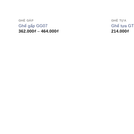
GHẾ GẤP
GHẾ TỰA
Ghế gấp GG07
Ghế tựa GT
Khoảng
362.000
₫
–
464.000
₫
214.000
₫
giá:
từ
362.000₫
đến
464.000₫