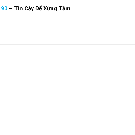
190
–
Tin Cậy Để Xứng Tầm