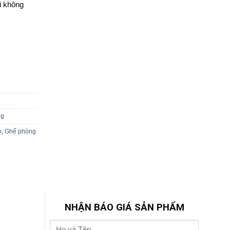
i không
ng
o
,
Ghế phòng
NHẬN BÁO GIÁ SẢN PHẨM