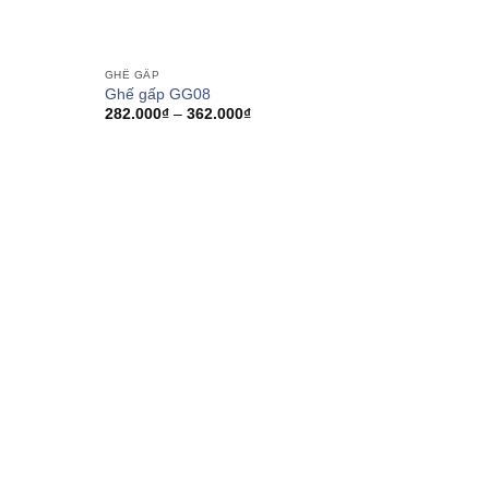
GHẾ GẤP
Ghế gấp GG08
Khoảng
282.000
₫
–
362.000
₫
giá:
từ
0₫
282.000₫
đến
0₫
362.000₫