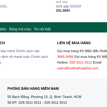
GHẾ GẤP
G231
Ghế gấp GG233
331.000
₫
 biểu
Bảng mã màu
Tin nội thất
ÁCH
LIÊN HỆ MUA HÀNG
 bảo hành
Chính sách vận
Gọi mua hàng KV Miền Bắc
Hotl
 định về thanh toán
Chính sách
3665.8498
Gọi mua hàng KV Mi
g
Hotline:
028.3511.9211
Email:
sales@noithathoaphat.com
PHÒNG BÁN HÀNG MIỀN NAM
55 Bạch Đằng, Phường 15, Q. Bình Thạnh, HCM
Số ĐT :028.3511 9211 - 028.3511.9212