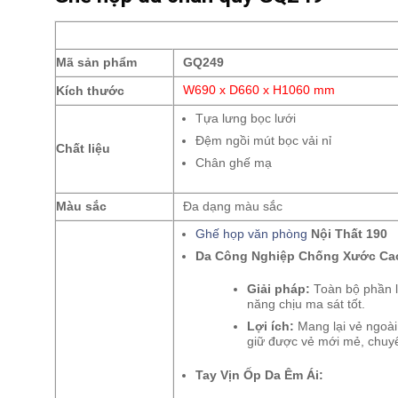
Mã sản phẩm
GQ249
Kích thước
W690 x D660 x H1060 mm
Tựa lưng bọc lưới
Đệm ngồi mút bọc vải nỉ
Chất liệu
Chân ghế mạ
Màu sắc
Đa dạng màu sắc
Ghế họp văn phòng
Nội Thất 190
Da Công Nghiệp Chống Xước Ca
Giải pháp:
Toàn bộ phần l
năng chịu ma sát tốt.
Lợi ích:
Mang lại vẻ ngoài
giữ được vẻ mới mẻ, chuyê
Tay Vịn Ốp Da Êm Ái: