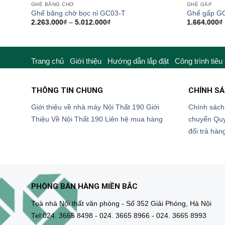
GHẾ BĂNG CHỜ
GHẾ GẤP
Ghế băng chờ bọc nỉ GC03-T
Ghế gấp G
Khoảng
2.263.000
₫
–
5.012.000
₫
1.664.000
₫
giá:
từ
2.263.000₫
đến
5.012.000₫
Trang chủ
Giới thiệu
Hướng dẫn lắp đặt
Công trình tiêu
THÔNG TIN CHUNG
CHÍNH S
Giới thiệu về nhà máy Nội Thất 190
Giới
Chính sách
Thiệu Về Nội Thất 190
Liên hệ mua hàng
chuyển
Quy
đổi trả hàn
PHÒNG BÁN HÀNG MIỀN BẮC
Toà nhà Nội thất văn phòng - Số 352 Giải Phóng, Hà Nội
Tel:024. 3665 8498 - 024. 3665 8966 - 024. 3665 8993