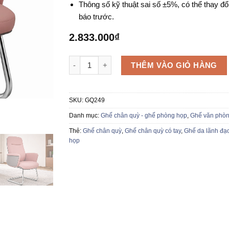
Thông số kỹ thuật sai số ±5%, có thể thay đổ
báo trước.
2.833.000
₫
Ghế da chân quỳ GQ249 số lượng
THÊM VÀO GIỎ HÀNG
SKU:
GQ249
Danh mục:
Ghế chân quỳ - ghế phòng họp
,
Ghế văn phò
Thẻ:
Ghế chân quỳ
,
Ghế chân quỳ có tay
,
Ghế da lãnh đạ
họp