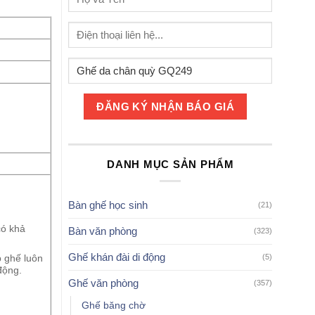
DANH MỤC SẢN PHẨM
Bàn ghế học sinh
(21)
có khả
Bàn văn phòng
(323)
Ghế khán đài di động
(5)
p ghế luôn
động.
Ghế văn phòng
(357)
Ghế băng chờ