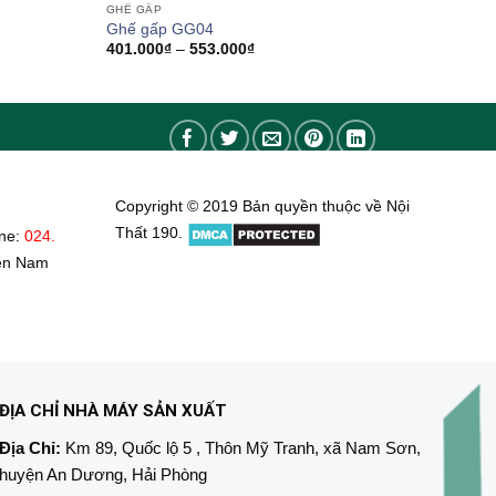
GHẾ GẤP
Ghế gấp GG04
Khoảng
401.000
₫
–
553.000
₫
giá:
từ
401.000₫
đến
553.000₫
Copyright © 2019 Bản quyền thuộc về Nội
Thất 190.
ine:
024.
ền Nam
ĐỊA CHỈ NHÀ MÁY SẢN XUẤT
Địa Chỉ:
Km 89, Quốc lộ 5 , Thôn Mỹ Tranh, xã Nam Sơn,
huyện An Dương, Hải Phòng