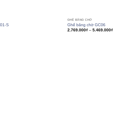
GHẾ BĂNG CHỜ
01-S
Ghế băng chờ GC06
Khoảng
2.769.000
₫
–
5.469.000
₫
giá:
từ
2.769.00
đến
5.469.00