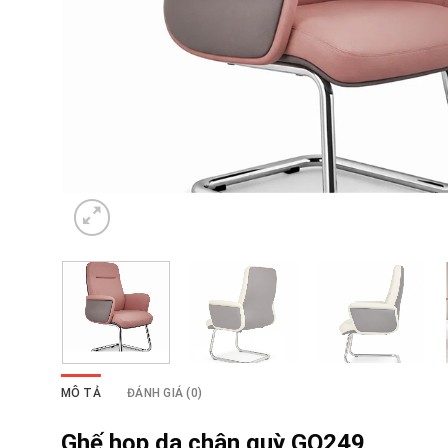
MÔ TẢ
ĐÁNH GIÁ (0)
Ghế họp da chân quỳ GQ249