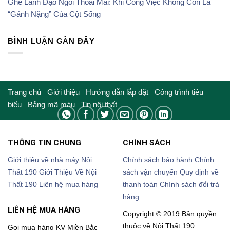
Ghế Lãnh Đạo Ngồi Thoải Mái: Khi Công Việc Không Còn Là
“Gánh Nặng” Của Cột Sống
BÌNH LUẬN GẦN ĐÂY
Trang chủ
Giới thiệu
Hướng dẫn lắp đặt
Công trình tiêu
biểu
Bảng mã màu
Tin nội thất
THÔNG TIN CHUNG
CHÍNH SÁCH
Giới thiệu về nhà máy Nội
Chính sách bảo hành
Chính
Thất 190
Giới Thiệu Về Nội
sách vận chuyển
Quy định về
Thất 190
Liên hệ mua hàng
thanh toán
Chính sách đổi trả
hàng
LIÊN HỆ MUA HÀNG
Copyright © 2019 Bản quyền
thuộc về Nội Thất 190.
Gọi mua hàng KV Miền Bắc