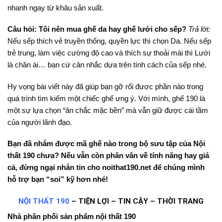
nhanh ngay từ khâu sản xuất.
Câu hỏi: Tôi nên mua ghế da hay ghế lưới cho sếp?
Trả lời:
Nếu sếp thích vẻ truyền thống, quyền lực thì chọn Da. Nếu sếp
trẻ trung, làm việc cường độ cao và thích sự thoải mái thì Lưới
là chân ái… bạn cứ cân nhắc dựa trên tính cách của sếp nhé.
Hy vọng bài viết này đã giúp bạn gỡ rối được phần nào trong
quá trình tìm kiếm một chiếc ghế ưng ý. Với mình, ghế 190 là
một sự lựa chọn “ăn chắc mặc bền” mà vẫn giữ được cái tầm
của người lãnh đạo.
Bạn đã nhắm được mã ghế nào trong bộ sưu tập của Nội
thất 190 chưa? Nếu vẫn còn phân vân về tính năng hay giá
cả, đừng ngại nhắn tin cho noithat190.net để chúng mình
hỗ trợ bạn “soi” kỹ hơn nhé!
NỘI THẤT 190
– TIỆN LỢI – TIN CẬY – THỜI TRANG
Nhà phân phối sản phẩm nội thất 190