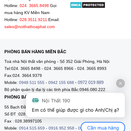
Hotline:
024. 3665.8498
Gọi
mua hàng KV Miền Nam
Hotline:
028.3511.9211
Email:
sales@noithathoaphat.com
PHÒNG BÁN HÀNG MIỀN BẮC
Toà nhà Nội thất văn phòng - Số 352 Giải Phóng, Hà Nội
Tel:024. 3665 8498 - 024. 3665 8966 - 024. 3665 8993
Fax:024. 3664.9379
-
0972 019 889
Mobile:
0948 511 555
-
0942 155 688
Bộ phận quản lý đại lý các tỉnh phía Bắc:0946.080.222
PHÒNG BÁN HÀNG MIỀN NAM
Nội Thất 190
55 Bạch Đằng, Phường 15, Q. Bình Thạnh, HCM
Em có thể giúp được gì cho Anh/Chị ạ? 
Số ĐT :028.3511 9211 - 028.3511.9212
Fax : 028.38997105
Cần mua hàng
Mobile:
0914.515.659
-
0916.952.958
-
0903.331.921