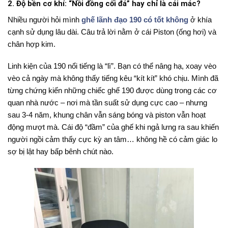
2. Độ bền cơ khí: “Nồi đồng cối đá” hay chỉ là cái mác?
Nhiều người hỏi mình
ghế lãnh đạo 190 có tốt không
ở khía
cạnh sử dụng lâu dài. Câu trả lời nằm ở cái Piston (ống hơi) và
chân hợp kim.
Linh kiện của 190 nổi tiếng là “lì”. Bạn có thể nâng hạ, xoay vèo
vèo cả ngày mà không thấy tiếng kêu “kít kít” khó chịu. Mình đã
từng chứng kiến những chiếc ghế 190 được dùng trong các cơ
quan nhà nước – nơi mà tần suất sử dụng cực cao – nhưng
sau 3-4 năm, khung chân vẫn sáng bóng và piston vẫn hoạt
động mượt mà. Cái độ “đầm” của ghế khi ngả lưng ra sau khiến
người ngồi cảm thấy cực kỳ an tâm… không hề có cảm giác lo
sợ bị lật hay bấp bênh chút nào.