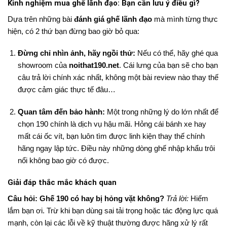
Kinh nghiệm mua ghế lãnh đạo: Bạn cần lưu ý điều gì?
Dựa trên những bài
đánh giá ghế lãnh đạo
mà mình từng thực
hiện, có 2 thứ bạn đừng bao giờ bỏ qua:
Đừng chỉ nhìn ảnh, hãy ngồi thử:
Nếu có thể, hãy ghé qua
showroom của
noithat190.net
. Cái lưng của bạn sẽ cho bạn
câu trả lời chính xác nhất, không một bài review nào thay thế
được cảm giác thực tế đâu…
Quan tâm đến bảo hành:
Một trong những lý do lớn nhất để
chọn 190 chính là dịch vụ hậu mãi. Hỏng cái bánh xe hay
mất cái ốc vít, bạn luôn tìm được linh kiện thay thế chính
hãng ngay lập tức. Điều này những dòng ghế nhập khẩu trôi
nổi không bao giờ có được.
Giải đáp thắc mắc khách quan
Câu hỏi: Ghế 190 có hay bị hỏng vặt không?
Trả lời:
Hiếm
lắm bạn ơi. Trừ khi bạn dùng sai tải trọng hoặc tác động lực quá
mạnh, còn lại các lỗi về kỹ thuật thường được hãng xử lý rất