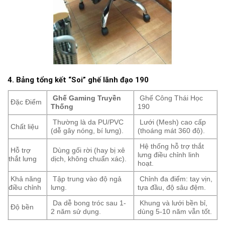
4. Bảng tổng kết “Soi” ghế lãnh đạo 190
Ghế Gaming Truyền
Ghế Công Thái Học
Đặc Điểm
Thống
190
Thường là da PU/PVC
Lưới (Mesh) cao cấp
Chất liệu
(dễ gây nóng, bí lưng).
(thoáng mát 360 độ).
Hệ thống hỗ trợ thắt
Hỗ trợ
Dùng gối rời (hay bị xê
lưng điều chỉnh linh
thắt lưng
dịch, không chuẩn xác).
hoạt.
Khả năng
Tập trung vào độ ngả
Chỉnh đa điểm: tay vịn,
điều chỉnh
lưng.
tựa đầu, độ sâu đệm.
Da dễ bong tróc sau 1-
Khung và lưới bền bỉ,
Độ bền
2 năm sử dụng.
dùng 5-10 năm vẫn tốt.