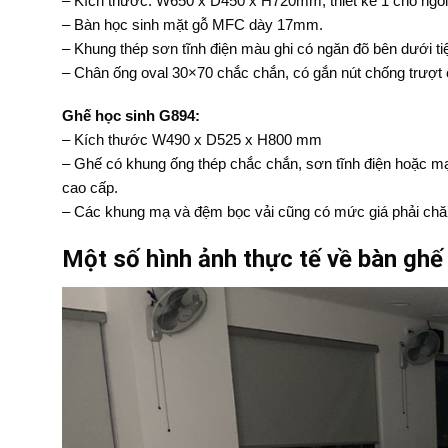
– Kích thước: W650 x D450 x H720mm, thiết kế 1 chỗ ngồi
– Bàn học sinh mặt gỗ MFC dày 17mm.
– Khung thép sơn tĩnh điện màu ghi có ngăn đõ bên dưới tiệ
– Chân ống oval 30×70 chắc chắn, có gắn nút chống trượt 
Ghế học sinh G894:
– Kích thước W490 x D525 x H800 mm
– Ghế có khung ống thép chắc chắn, sơn tĩnh điện hoặc m
cao cấp.
– Các khung mạ và đệm bọc vải cũng có mức giá phải chă
Một số hình ảnh thực tế về bàn ghế