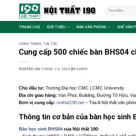
Skip
Tìm
to
kiếm:
content
TRANG CHỦ
GIỚI THIỆU
BÀN VĂN PHÒNG
GHẾ VĂN 
CÔNG TRÌNH
,
TIN TỨC
Cung cấp 500 chiếc bàn BHS04 
POSTED ON
THÁNG 3 6, 2024
BY
ADMIN
Chủ đầu tư:
Trường Đại học CMC | CMC University
Địa chỉ giao hàng:
Vạn Phúc Building, Đường Tố Hữu, Vạ
Đơn vị cung cấp:
noithat190.net
– Tòa A Nội thất văn phò
Thông tin cơ bản của bàn học sinh
Bàn học sinh BHS04
của Nội thất 190: