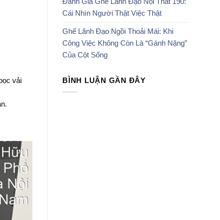
Đánh Giá Ghế Lãnh Đạo Nội Thất 190:
Cái Nhìn Người Thật Việc Thật
Ghế Lãnh Đạo Ngồi Thoải Mái: Khi
Công Việc Không Còn Là “Gánh Nặng”
Của Cột Sống
bọc vải
BÌNH LUẬN GẦN ĐÂY
n.