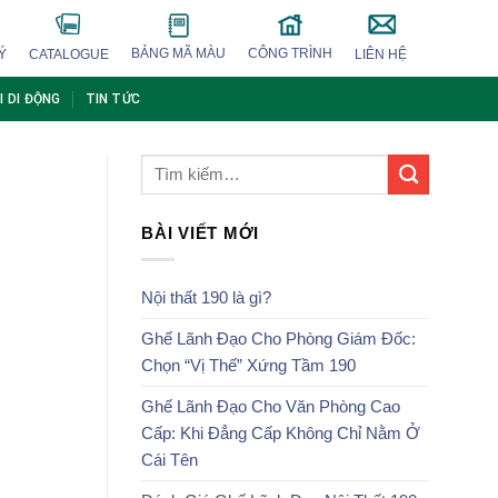
BẢNG MÃ MÀU
CÔNG TRÌNH
Ý
CATALOGUE
LIÊN HỆ
I DI ĐỘNG
TIN TỨC
BÀI VIẾT MỚI
Nội thất 190 là gì?
Ghế Lãnh Đạo Cho Phòng Giám Đốc:
Chọn “Vị Thế” Xứng Tầm 190
Ghế Lãnh Đạo Cho Văn Phòng Cao
Cấp: Khi Đẳng Cấp Không Chỉ Nằm Ở
Cái Tên