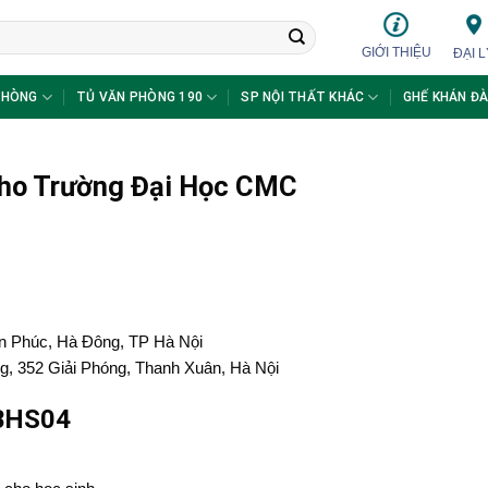
GIỚI THIỆU
ĐẠI L
PHÒNG
TỦ VĂN PHÒNG 190
SP NỘI THẤT KHÁC
GHẾ KHÁN ĐÀ
cho Trường Đại Học CMC
n Phúc, Hà Đông, TP Hà Nội
ng, 352 Giải Phóng, Thanh Xuân, Hà Nội
 BHS04