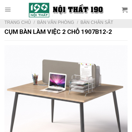
Skip
to
content
TRANG CHỦ
/
BÀN VĂN PHÒNG
/
BÀN CHÂN SẮT
CỤM BÀN LÀM VIỆC 2 CHỖ 1907B12-2