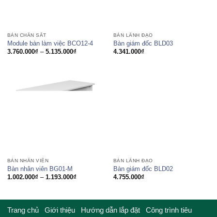
BÀN CHÂN SẮT
BÀN LÃNH ĐẠO
Module bàn làm việc BCO12-4
Bàn giám đốc BLD03
Khoảng
3.760.000
₫
–
5.135.000
₫
4.341.000
₫
giá:
từ
3.760.000₫
đến
5.135.000₫
BÀN NHÂN VIÊN
BÀN LÃNH ĐẠO
Bàn nhân viên BG01-M
Bàn giám đốc BLD02
Khoảng
1.002.000
₫
–
1.193.000
₫
4.755.000
₫
giá:
từ
1.002.000₫
đến
1.193.000₫
Trang chủ
Giới thiệu
Hướng dẫn lắp đặt
Công trình tiêu