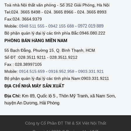
Toà nhà Nội thất văn phòng - Số 352 Giải Phóng, Hà Nội
Tel:024. 3665 8498 - 024. 3665 8966 - 024. 3665 8993
Fax:024. 3664.9379
-
0972 019 889
Mobile:
0948 511 555
-
0942 155 688
Bộ phận quản lý đại lý các tỉnh phía Bắc:0946.080.222
PHÒNG BÁN HÀNG MIỀN NAM
55 Bạch Đằng, Phường 15, Q. Bình Thạnh, HCM
Số ĐT :028.3511 9211 - 028.3511.9212
Fax : 028.38997105
Mobile:
0914.515.659
-
0916.952.958
-
0903.331.921
Bộ phận quản lý đại lý các tỉnh phía Nam:0903.331.9211
ĐỊA CHỈ NHÀ MÁY SẢN XUẤT
Địa Chỉ:
Km 89, Quốc lộ 5 , Thôn Mỹ Tranh, xã Nam Sơn,
huyện An Dương, Hải Phòng
Công ty Cổ Phần ĐT TM & SX Việt Nội Thất