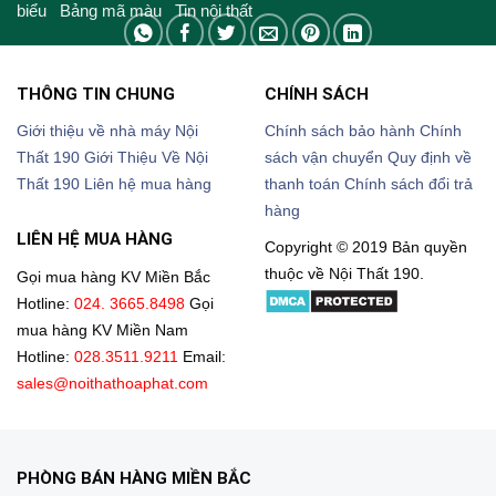
biểu
Bảng mã màu
Tin nội thất
THÔNG TIN CHUNG
CHÍNH SÁCH
Giới thiệu về nhà máy Nội
Chính sách bảo hành
Chính
Thất 190
Giới Thiệu Về Nội
sách vận chuyển
Quy định về
Thất 190
Liên hệ mua hàng
thanh toán
Chính sách đổi trả
hàng
LIÊN HỆ MUA HÀNG
Copyright © 2019 Bản quyền
thuộc về Nội Thất 190.
Gọi mua hàng KV Miền Bắc
Hotline:
024. 3665.8498
Gọi
mua hàng KV Miền Nam
Hotline:
028.3511.9211
Email:
sales@noithathoaphat.com
PHÒNG BÁN HÀNG MIỀN BẮC