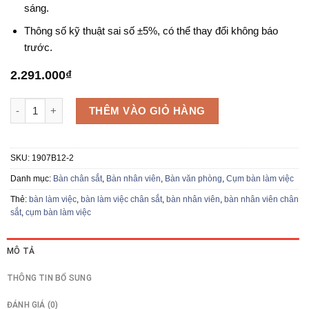
sáng.
Thông số kỹ thuật sai số ±5%, có thể thay đổi không báo
trước.
2.291.000
₫
Cụm bàn làm việc 2 chỗ 1907B12-2 số lượng
THÊM VÀO GIỎ HÀNG
SKU:
1907B12-2
Danh mục:
Bàn chân sắt
,
Bàn nhân viên
,
Bàn văn phòng
,
Cụm bàn làm việc
Thẻ:
bàn làm việc
,
bàn làm việc chân sắt
,
bàn nhân viên
,
bàn nhân viên chân
sắt
,
cụm bàn làm việc
MÔ TẢ
THÔNG TIN BỔ SUNG
ĐÁNH GIÁ (0)