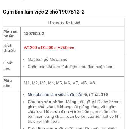
Cụm bàn làm việc 2 chỗ 1907B12-2
Thông số kỹ thuật
Mã sản
1907B12-2
phẩm
Kích
W1200 x D1200 x H750mm
thước
Mặt bàn gỗ Melamine
Chất
Chân bàn sắt sơn tĩnh điện màu đen hoặc kem
liệu
Màu
M1, M2, M3, M4, M5, M6, M7, MG, M8
sắc
Module bàn làm việc chân sắt
Nội Thất 190
Cấu tạo sản phẩm:
Mảng mặt gỗ MFC dày 25mm
ghim chặt vào hệ khung sắt giằng bằng vít ngầm
chịu lực. Hệ sườn định vị trên bốn cụm chân biên
bám sàn vững chãi. Toàn bộ kết cấu liên kết cơ khí
tháo rời linh hoạt.
Chất liệu sản phẩm:
Cốt ván dăm mộc tự nhiên