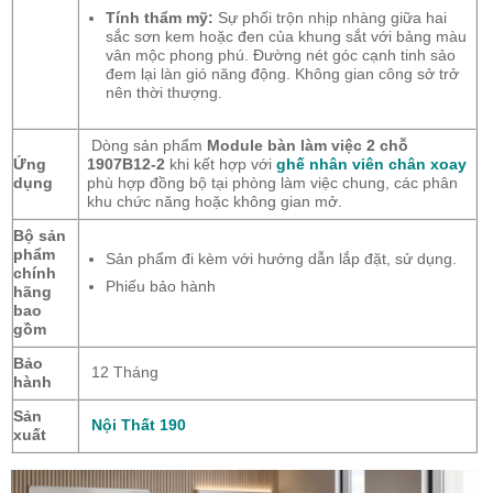
Tính thẩm mỹ:
Sự phối trộn nhịp nhàng giữa hai
sắc sơn kem hoặc đen của khung sắt với bảng màu
vân mộc phong phú. Đường nét góc cạnh tinh sảo
đem lại làn gió năng động. Không gian công sở trở
nên thời thượng.
Dòng sản phẩm
Module bàn làm việc 2 chỗ
Ứng
1907B12-2
khi kết hợp với
ghế nhân viên chân xoay
dụng
phù hợp đồng bộ tại phòng làm việc chung, các phân
khu chức năng hoặc không gian mở.
Bộ sản
phẩm
Sản phẩm đi kèm với hướng dẫn lắp đặt, sử dụng.
chính
Phiếu bảo hành
hãng
bao
gồm
Bảo
12 Tháng
hành
Sản
Nội Thất 190
xuất