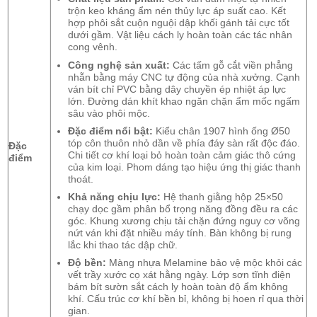
trộn keo kháng ẩm nén thủy lực áp suất cao. Kết
hợp phôi sắt cuộn nguội dập khối gánh tải cực tốt
dưới gầm. Vật liệu cách ly hoàn toàn các tác nhân
cong vênh.
Công nghệ sản xuất:
Các tấm gỗ cắt viền phẳng
nhẵn bằng máy CNC tự động của nhà xưởng. Cạnh
ván bít chỉ PVC bằng dây chuyền ép nhiệt áp lực
lớn. Đường dán khít khao ngăn chặn ẩm mốc ngấm
sâu vào phôi mộc.
Đặc điểm nổi bật:
Kiểu chân 1907 hình ống Ø50
tóp côn thuôn nhỏ dần về phía đáy sàn rất độc đáo.
Đặc
Chi tiết cơ khí loại bỏ hoàn toàn cảm giác thô cứng
điểm
của kim loại. Phom dáng tạo hiệu ứng thị giác thanh
thoát.
Khả năng chịu lực:
Hệ thanh giằng hộp 25×50
chạy dọc gầm phân bổ trọng năng đồng đều ra các
góc. Khung xương chịu tải chặn đứng nguy cơ võng
nứt ván khi đặt nhiều máy tính. Bàn không bị rung
lắc khi thao tác dập chữ.
Độ bền:
Màng nhựa Melamine bảo vệ mộc khỏi các
vết trầy xước cọ xát hằng ngày. Lớp sơn tĩnh điện
bám bít sườn sắt cách ly hoàn toàn độ ẩm không
khí. Cấu trúc cơ khí bền bỉ, không bị hoen rỉ qua thời
gian.