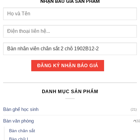
NHẬN BÁO GIÁ SẢN PHẨM
DANH MỤC SẢN PHẨM
Bàn ghế học sinh
(21)
Bàn văn phòng
(3
Bàn chân sắt
Bàn chữ L