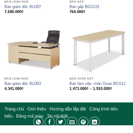
BÀN LÃNH ĐẠO
BÀN GẤP
Bàn giám đốc BLD07
Bàn gấp BGS231
7.690.000
₫
764.000
₫
BÀN LÃNH ĐẠO
BÀN CHÂN SẮT
Bàn giám đốc BLD03
Bàn làm việc chân Ovan BCO12
Khoảng
4.341.000
₫
1.473.000
₫
–
1.910.000
₫
giá:
từ
1.473.000₫
đến
1.910.000₫
Trang chủ
Giới thiệu
Hướng dẫn lắp đặt
Công trình tiêu
biểu
Bảng mã màu
Tin nội thất