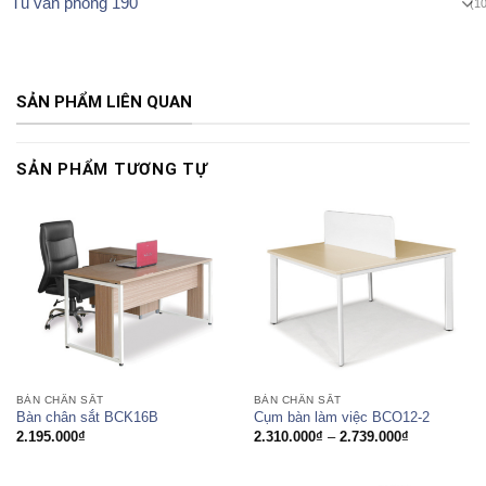
Tủ văn phòng 190
(1
SẢN PHẨM LIÊN QUAN
SẢN PHẨM TƯƠNG TỰ
BÀN CHÂN SẮT
BÀN CHÂN SẮT
Bàn chân sắt BCK16B
Cụm bàn làm việc BCO12-2
Khoảng
2.195.000
₫
2.310.000
₫
–
2.739.000
₫
giá:
từ
2.310.000₫