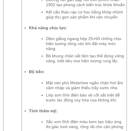
1902 tạo phong cách kiến trúc khỏe khoắn.
Kết cấu tháo ráp cơ học bằng khớp nhôm
giúp thu gọn sản phẩm khi vận chuyển.
Khả năng chịu lực:
Dầm giằng ngang hộp 25×50 chống chịu
hiện tượng võng ván khi đặt máy móc
nặng.
Bộ khung chân sắt tấm tạo thế đứng vững
vàng, triệt tiêu mọi hiện tượng rung lắc.
Độ bền:
Mặt ván phủ Melamine ngăn chặn hơi ẩm
xâm nhập và giảm thiểu trầy xước nhẹ.
Lớp sơn tĩnh điện bảo vệ cốt sắt triệt để
trước tác động oxy hóa của không khí.
Tính thẩm mỹ:
Sắc sơn tĩnh điện màu kem tạo hiệu ứng
thị giác tươi sáng, rộng rãi cho căn phòng.