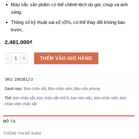
Màu sắc sản phẩm có thể chênh lệch do góc chụp và ánh
sáng.
Thông số kỹ thuật sai số ±5%, có thể thay đổi không báo
trước.
2.481.000
₫
Bàn nhân viên chân sắt 2 chỗ 1902B12-2 số lượng
THÊM VÀO GIỎ HÀNG
SKU:
1902B12-2
Danh mục:
Bàn chân sắt
,
Bàn nhân viên
,
Bàn văn phòng
Thẻ:
bàn chân sắt
,
bàn chân sắt chữ A
,
bàn làm việc
,
bàn nhân viên
,
bàn
nhân viên chân sắt
MÔ TẢ
THÔNG TIN BỔ SUNG