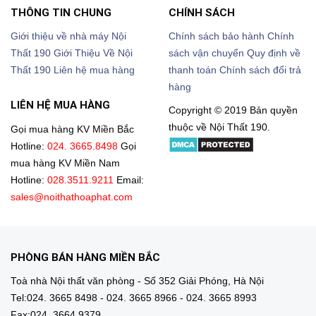
THÔNG TIN CHUNG
CHÍNH SÁCH
Giới thiệu về nhà máy Nội
Chính sách bảo hành
Chính
Thất 190
Giới Thiệu Về Nội
sách vận chuyển
Quy định về
Thất 190
Liên hệ mua hàng
thanh toán
Chính sách đổi trả
hàng
LIÊN HỆ MUA HÀNG
Copyright © 2019 Bản quyền
thuộc về Nội Thất 190.
Gọi mua hàng KV Miền Bắc
Hotline:
024. 3665.8498
Gọi
mua hàng KV Miền Nam
Hotline:
028.3511.9211
Email:
sales@noithathoaphat.com
PHÒNG BÁN HÀNG MIỀN BẮC
Toà nhà Nội thất văn phòng - Số 352 Giải Phóng, Hà Nội
Tel:024. 3665 8498 - 024. 3665 8966 - 024. 3665 8993
Fax:024. 3664.9379