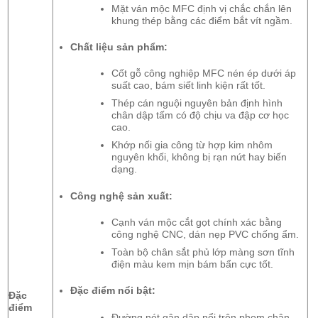
Mặt ván mộc MFC định vị chắc chắn lên
khung thép bằng các điểm bắt vít ngầm.
Chất liệu sản phẩm:
Cốt gỗ công nghiệp MFC nén ép dưới áp
suất cao, bám siết linh kiện rất tốt.
Thép cán nguội nguyên bản định hình
chân dập tấm có độ chịu va đập cơ học
cao.
Khớp nối gia công từ hợp kim nhôm
nguyên khối, không bị rạn nứt hay biến
dạng.
Công nghệ sản xuất:
Cạnh ván mộc cắt gọt chính xác bằng
công nghệ CNC, dán nẹp PVC chống ẩm.
Toàn bộ chân sắt phủ lớp màng sơn tĩnh
điện màu kem mịn bám bẩn cực tốt.
Đặc điểm nổi bật:
Đặc
điểm
Đường nét gân dập nổi trên phom chân