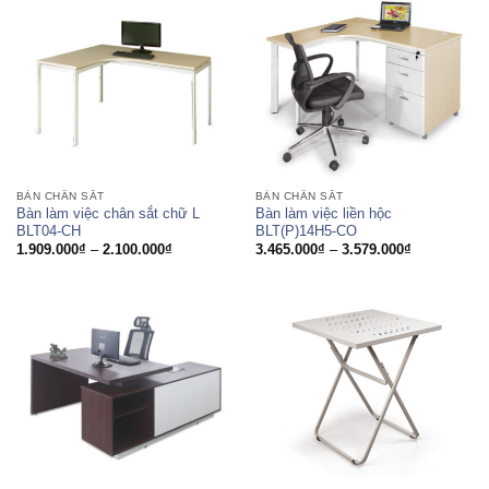
đến
2.739.000₫
BÀN CHÂN SẮT
BÀN CHÂN SẮT
Bàn làm việc chân sắt chữ L
Bàn làm việc liền hộc
BLT04-CH
BLT(P)14H5-CO
Khoảng
Khoảng
1.909.000
₫
–
2.100.000
₫
3.465.000
₫
–
3.579.000
₫
giá:
giá:
từ
từ
1.909.000₫
3.465.000₫
đến
đến
2.100.000₫
3.579.000₫