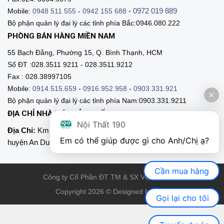
-
0972 019 889
Mobile:
0948 511 555
-
0942 155 688
Bộ phận quản lý đại lý các tỉnh phía Bắc:0946.080.222
PHÒNG BÁN HÀNG MIỀN NAM
55 Bạch Đằng, Phường 15, Q. Bình Thạnh, HCM
Số ĐT :028.3511 9211 - 028.3511.9212
Fax : 028.38997105
Mobile:
0914.515.659
-
0916.952.958
-
0903.331.921
Bộ phận quản lý đại lý các tỉnh phía Nam:0903.331.9211
ĐỊA CHỈ NHÀ MÁY SẢN XUẤT
Nội Thất 190
Địa Chỉ:
Km 89, Quốc lộ 5 , Thôn Mỹ Tranh, xã Nam Sơn,
Em có thể giúp được gì cho Anh/Chị ạ? 
huyện An Dương, Hải Phòng
Cần mua hàng
Công ty Cổ Phần ĐT TM & SX Việt Nội Thất
Copyright 2026 © Designed by VNT
Gọi lại cho tôi