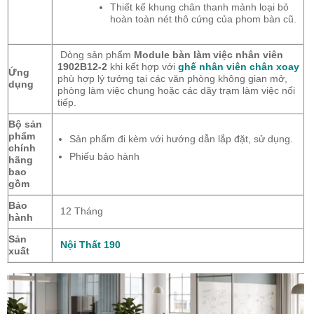
Thiết kế khung chân thanh mảnh loại bỏ
hoàn toàn nét thô cứng của phom bàn cũ.
Dòng sản phẩm
Module bàn làm việc nhân viên
1902B12-2
khi kết hợp với
ghế nhân viên chân xoay
Ứng
phù hợp lý tưởng tại các văn phòng không gian mở,
dụng
phòng làm việc chung hoặc các dãy trạm làm việc nối
tiếp.
Bộ sản
phẩm
Sản phẩm đi kèm với hướng dẫn lắp đặt, sử dụng.
chính
Phiếu bảo hành
hãng
bao
gồm
Bảo
12 Tháng
hành
Sản
Nội Thất 190
xuất