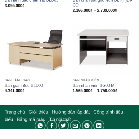
Bàn chân sắt góc lệch BLT(P)14-
Bàn lãnh đạo chân sắt BLD05
CO
3.055.000
₫
Khoảng
2.166.000
₫
–
2.739.000
₫
giá:
từ
2.166.000₫
đến
2.739.000₫
BÀN LÃNH ĐẠO
BÀN NHÂN VIÊN
Bàn giám đốc BLD03
Bàn nhân viên BG03-M
Khoảng
4.341.000
₫
1.565.000
₫
–
1.756.000
₫
giá:
từ
1.565.000₫
đến
1.756.000₫
Trang chủ
Giới thiệu
Hướng dẫn lắp đặt
Công trình tiêu
biểu
Bảng mã màu
Tin nội thất