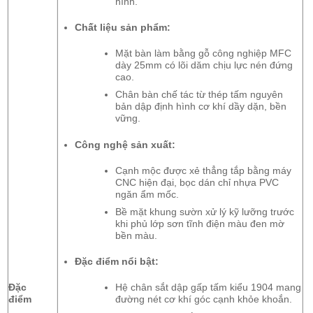
hình.
Chất liệu sản phẩm:
Mặt bàn làm bằng gỗ công nghiệp MFC
dày 25mm có lõi dăm chịu lực nén đứng
cao.
Chân bàn chế tác từ thép tấm nguyên
bản dập định hình cơ khí dầy dặn, bền
vững.
Công nghệ sản xuất:
Cạnh mộc được xẻ thẳng tắp bằng máy
CNC hiện đại, bọc dán chỉ nhựa PVC
ngăn ẩm mốc.
Bề mặt khung sườn xử lý kỹ lưỡng trước
khi phủ lớp sơn tĩnh điện màu đen mờ
bền màu.
Đặc điểm nổi bật:
Đặc
Hệ chân sắt dập gấp tấm kiểu 1904 mang
điểm
đường nét cơ khí góc cạnh khỏe khoắn.