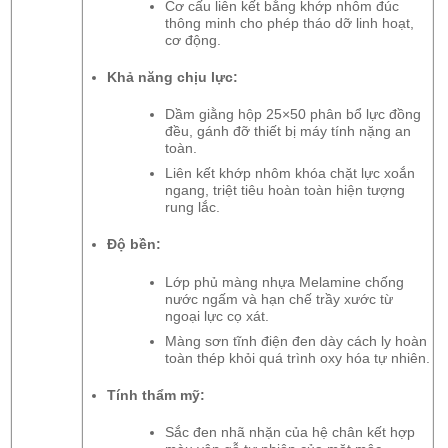
Cơ cấu liên kết bằng khớp nhôm đúc
thông minh cho phép tháo dỡ linh hoạt,
cơ động.
Khả năng chịu lực:
Dầm giằng hộp 25×50 phân bổ lực đồng
đều, gánh đỡ thiết bị máy tính nặng an
toàn.
Liên kết khớp nhôm khóa chặt lực xoắn
ngang, triệt tiêu hoàn toàn hiện tượng
rung lắc.
Độ bền:
Lớp phủ màng nhựa Melamine chống
nước ngấm và hạn chế trầy xước từ
ngoại lực cọ xát.
Màng sơn tĩnh điện đen dày cách ly hoàn
toàn thép khỏi quá trình oxy hóa tự nhiên.
Tính thẩm mỹ:
Sắc đen nhã nhặn của hệ chân kết hợp