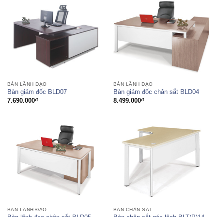
2.271.000₫
2.739.000₫
BÀN LÃNH ĐẠO
BÀN LÃNH ĐẠO
Bàn giám đốc BLD07
Bàn giám đốc chân sắt BLD04
7.690.000
₫
8.499.000
₫
BÀN LÃNH ĐẠO
BÀN CHÂN SẮT