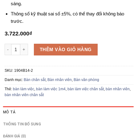
sáng.
Thông số kỹ thuật sai số ±5%, có thể thay đổi không báo
trước.
3.722.000
₫
Bàn nhân viên 1M4 1904B14-2 số lượng
THÊM VÀO GIỎ HÀNG
SKU:
1904B14-2
Danh mục:
Bàn chân sắt
,
Bàn nhân viên
,
Bàn văn phòng
Thẻ:
bàn làm việc
,
bàn làm việc 1m4
,
bàn làm việc chân sắt
,
bàn nhân viên
,
bàn nhân viên chân sắt
MÔ TẢ
THÔNG TIN BỔ SUNG
ĐÁNH GIÁ (0)