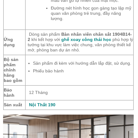
màu vân gỗ tự nhiên của mặt mộc.
Đường nét hình học gọn gàng tạo lập mỹ
quan văn phòng trẻ trung, đầy năng
lượng.
Dòng sản phẩm
Bàn nhân viên chân sắt 1904B14-
Ứng
2
khi kết hợp với
ghế xoay công thái học
phù hợp lý
dụng
tưởng tại khu vực làm việc chung, văn phòng thiết kế
mở, phòng ban dự án nhỏ.
Bộ sản
Sản phẩm đi kèm với hướng dẫn lắp đặt, sử dụng.
phẩm
chính
Phiếu bảo hành
hãng
bao gồm
Bảo
12 Tháng
hành
Sản xuất
Nội Thất 190