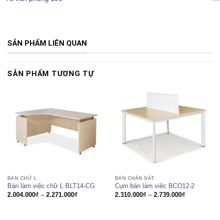
SẢN PHẨM LIÊN QUAN
SẢN PHẨM TƯƠNG TỰ
BÀN CHỮ L
BÀN CHÂN SẮT
Bàn làm việc chữ L BLT14-CG
Cụm bàn làm việc BCO12-2
Khoảng
Khoảng
2.004.000
₫
–
2.271.000
₫
2.310.000
₫
–
2.739.000
₫
giá:
giá:
từ
từ
2.004.000₫
2.310.000₫
đến
đến