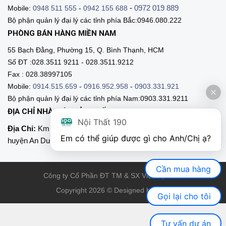
-
0972 019 889
Mobile:
0948 511 555
-
0942 155 688
Bộ phận quản lý đại lý các tỉnh phía Bắc:0946.080.222
PHÒNG BÁN HÀNG MIỀN NAM
55 Bạch Đằng, Phường 15, Q. Bình Thạnh, HCM
Số ĐT :028.3511 9211 - 028.3511.9212
Fax : 028.38997105
Mobile:
0914.515.659
-
0916.952.958
-
0903.331.921
Bộ phận quản lý đại lý các tỉnh phía Nam:0903.331.9211
ĐỊA CHỈ NHÀ MÁY SẢN XUẤT
Nội Thất 190
Địa Chỉ:
Km 89, Quốc lộ 5 , Thôn Mỹ Tranh, xã Nam Sơn,
Em có thể giúp được gì cho Anh/Chị ạ? 
huyện An Dương, Hải Phòng
Cần mua hàng
Công ty Cổ Phần ĐT TM & SX Việt Nội Thất
Copyright 2026 © Designed by VNT
Gọi lại cho tôi
Tư vấn dự án