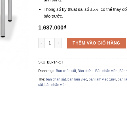
Thông số kỹ thuật sai số ±5%, có thể thay đổ
báo trước.
1.637.000
₫
Bàn làm việc lượn phải BLP14-CT số lượng
THÊM VÀO GIỎ HÀNG
SKU:
BLP14-CT
Danh mục:
Bàn chân sắt
,
Bàn chữ L
,
Bàn nhân viên
,
Bàn 
Thẻ:
bàn chân sắt
,
bàn làm việc
,
bàn làm việc 1m4
,
bàn l
sắt
,
bàn nhân viên