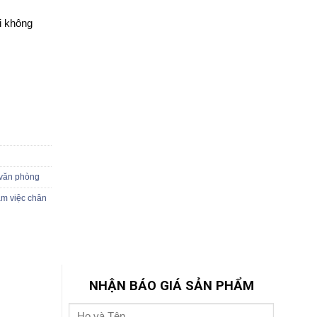
i không
văn phòng
àm việc chân
NHẬN BÁO GIÁ SẢN PHẨM