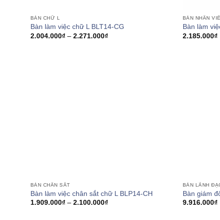
BÀN CHỮ L
BÀN NHÂN VI
Bàn làm việc chữ L BLT14-CG
Bàn làm vi
Khoảng
2.004.000
₫
–
2.271.000
₫
2.185.000
₫
giá:
từ
2.004.000₫
đến
2.271.000₫
BÀN CHÂN SẮT
BÀN LÃNH ĐẠ
Bàn làm việc chân sắt chữ L BLP14-CH
Bàn giám đ
Khoảng
1.909.000
₫
–
2.100.000
₫
9.916.000
₫
giá:
từ