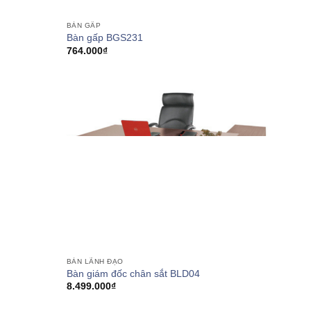
BÀN GẤP
Bàn gấp BGS231
764.000
₫
0₫
0₫
BÀN LÃNH ĐẠO
Bàn giám đốc chân sắt BLD04
8.499.000
₫