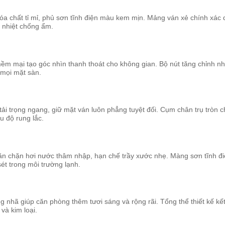
hóa chất tỉ mỉ, phủ sơn tĩnh điện màu kem mịn. Mảng ván xẻ chính xác
 nhiệt chống ẩm.
m mại tạo góc nhìn thanh thoát cho không gian. Bộ nút tăng chỉnh n
 mọi mặt sàn.
i trọng ngang, giữ mặt ván luôn phẳng tuyệt đối. Cụm chân trụ tròn c
êu độ rung lắc.
n chặn hơi nước thâm nhập, hạn chế trầy xước nhẹ. Màng sơn tĩnh đ
sét trong môi trường lạnh.
 nhã giúp căn phòng thêm tươi sáng và rộng rãi. Tổng thể thiết kế kế
và kim loại.