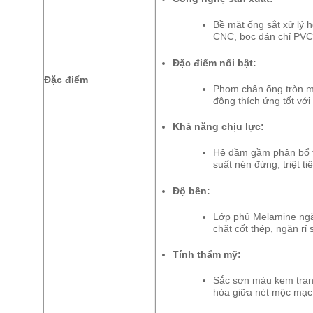
Bề mặt ống sắt xử lý 
CNC, bọc dán chỉ PVC
Đặc điểm nổi bật:
Đặc điểm
Phom chân ống tròn mề
động thích ứng tốt với
Khả năng chịu lực:
Hệ dầm gầm phân bổ tả
suất nén đứng, triệt ti
Độ bền:
Lớp phủ Melamine ngă
chặt cốt thép, ngăn rỉ 
Tính thẩm mỹ:
Sắc sơn màu kem trang
hòa giữa nét mộc mạc 