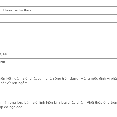
Thông số kỹ thuật
G, M8
190
ên kết ngàm siết chặt cụm chân ống tròn đứng. Mảng mộc định vị phẳ
 bắt vít ren ngầm.
 tỷ trọng lớn, bám siết linh kiện kim loại chắc chắn. Phôi thép ống trò
ập cơ học cao.