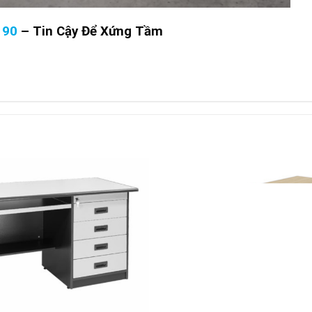
190
–
Tin Cậy Để Xứng Tầm