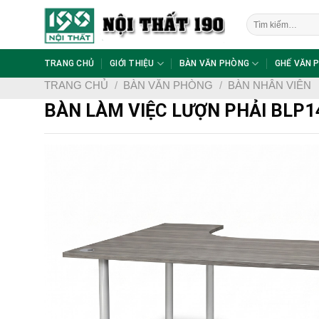
Skip
Tìm
to
kiếm:
content
TRANG CHỦ
GIỚI THIỆU
BÀN VĂN PHÒNG
GHẾ VĂN 
TRANG CHỦ
/
BÀN VĂN PHÒNG
/
BÀN NHÂN VIÊN
BÀN LÀM VIỆC LƯỢN PHẢI BLP1