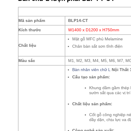
Mã sản phẩm
BLP14-CT
Kích thước
W1400 x D1200 x H750mm
Mặt gỗ MFC phủ Melamine
Chất liệu
Chân bàn sắt sơn tĩnh điện
Màu sắc
M1, M2, M3, M4, M5, M6, M7, M
Bàn nhân viên chữ L
Nội Thất 
Cấu tạo sản phẩm:
Khung dầm gầm thép li
sườn sắt qua các vị trí
Chất liệu sản phẩm:
Cốt gỗ công nghiệp nén
dầy dặn, chịu lực va đ
Công nghệ sản xuất: