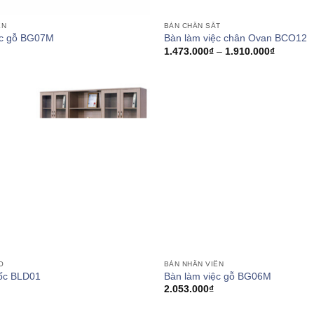
ÊN
BÀN CHÂN SẮT
ệc gỗ BG07M
Bàn làm việc chân Ovan BCO12
Khoảng
1.473.000
₫
–
1.910.000
₫
giá:
từ
1.473.00
đến
1.910.00
O
BÀN NHÂN VIÊN
ốc BLD01
Bàn làm việc gỗ BG06M
2.053.000
₫