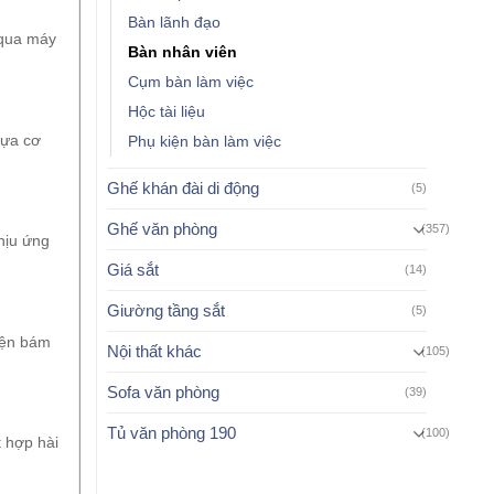
Bàn lãnh đạo
 qua máy
Bàn nhân viên
Cụm bàn làm việc
Hộc tài liệu
hựa cơ
Phụ kiện bàn làm việc
Ghế khán đài di động
(5)
Ghế văn phòng
(357)
hịu ứng
Giá sắt
(14)
Giường tầng sắt
(5)
iện bám
Nội thất khác
(105)
Sofa văn phòng
(39)
Tủ văn phòng 190
(100)
t hợp hài