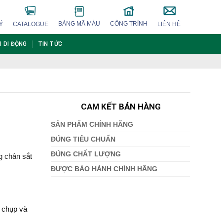
BẢNG MÃ MÀU
CÔNG TRÌNH
Ý
CATALOGUE
LIÊN HỆ
I DI ĐỘNG
TIN TỨC
CAM KẾT BÁN HÀNG
SẢN PHẨM CHÍNH HÃNG
ĐÚNG TIÊU CHUẨN
ĐÚNG CHẤT LƯỢNG
 chân sắt
ĐƯỢC BẢO HÀNH CHÍNH HÃNG
 chụp và