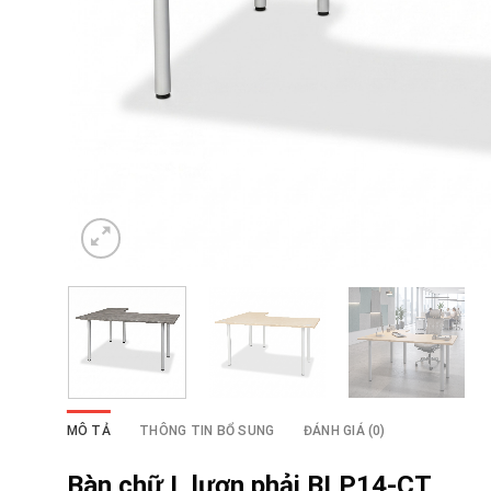
MÔ TẢ
THÔNG TIN BỔ SUNG
ĐÁNH GIÁ (0)
Bàn chữ L lượn phải BLP14-CT