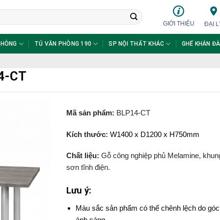
GIỚI THIỆU
ĐẠI L
PHÒNG
TỦ VĂN PHÒNG 190
SP NỘI THẤT KHÁC
GHẾ KHÁN ĐÀ
4-CT
Mã sản phẩm:
BLP14-CT
Kích thước:
W1400 x D1200 x H750mm
Chất liệu:
Gỗ công nghiệp phủ Melamine, khung
sơn tĩnh điện.
Lưu ý:
Màu sắc sản phẩm có thể chênh lệch do góc
ánh sáng.