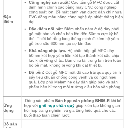
Công nghệ sản xuất:
Các tấm gỗ MFC được cắt
định hình chính xác bằng máy CNC công nghiệp
công suất lớn. Bề mặt cạnh ván được dán chỉ nhựa
Đặc
PVC đồng màu bằng công nghệ ép nhiệt thẳng hiện
điểm
đại.
Đặc điểm nổi bật:
Điểm nhấn nằm ở độ dày phôi
gỗ mặt bàn và chân bàn lên đến 50mm cực kỳ bề
thế. Thiết kế rỗng lòng thông minh đi kèm hệ yếm
gỗ treo sâu 600mm tạo sự kín đáo.
Khả năng chịu lực:
Hệ chân hộp gỗ MFC dày
50mm kết hợp yếm liên kết tạo thành kết cấu chịu
lực khối vững chắc. Bàn chịu tải trọng lớn trên toàn
bộ bề mặt, không bị võng khi đặt thiết bị.
Độ bền:
Cốt gỗ MFC mật độ cao trải qua quy trình
sấy tiêu chuẩn chống cong vênh và co ngót hiệu
quả. Lớp phủ Melamine dày dặn giúp bảo vệ sản
phẩm bền bỉ trong môi trường điều hòa văn phòng.
Dòng sản phẩm
Bàn họp văn phòng BH86-R
khi kết
Ứng
hợp với
ghế họp chân quỳ
giúp kiến tạo không gian
dụng
hội họp trang nghiêm và gia tăng hiệu quả cho các
buổi thảo luận chiến lược
Bộ sản