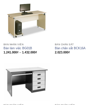
BÀN NHÂN VIÊN
BÀN CHÂN SẮT
Bàn làm việc BG01B
Bàn chân sắt BCK16A
Khoảng
1.241.000
₫
–
1.432.000
₫
2.023.000
₫
giá:
từ
1.241.000₫
đến
1.432.000₫