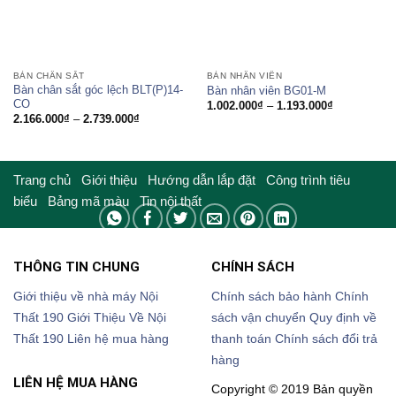
BÀN CHÂN SẮT
BÀN NHÂN VIÊN
Bàn chân sắt góc lệch BLT(P)14-
Bàn nhân viên BG01-M
CO
Khoảng
1.002.000
₫
–
1.193.000
₫
giá:
Khoảng
2.166.000
₫
–
2.739.000
₫
từ
giá:
1.002.000₫
từ
đến
2.166.000₫
1.193.000₫
đến
2.739.000₫
Trang chủ
Giới thiệu
Hướng dẫn lắp đặt
Công trình tiêu
biểu
Bảng mã màu
Tin nội thất
THÔNG TIN CHUNG
CHÍNH SÁCH
Giới thiệu về nhà máy Nội
Chính sách bảo hành
Chính
Thất 190
Giới Thiệu Về Nội
sách vận chuyển
Quy định về
Thất 190
Liên hệ mua hàng
thanh toán
Chính sách đổi trả
hàng
LIÊN HỆ MUA HÀNG
Copyright © 2019 Bản quyền