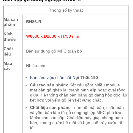
Thông số kỹ thuật
Mã sản
BH86-R
phẩm
Kích
W8600 x D2800 x H750 mm
thước
Chất
Bàn sử dụng gỗ MFC toàn bộ
liệu
Màu
Nhiều màu
sắc
Bàn làm việc chân sắt
Nội Thất 190
Cấu tạo sản phẩm:
Kết cấu gồm nhiều module
mặt bàn gỗ ghép lại thành hình elip hoặc oval rỗng
giữa. Hệ thống chân bàn bằng gỗ dạng hộp độc lập
kết hợp với yếm gỗ liên kết vững chắc.
Chất liệu sản phẩm:
Toàn bộ mặt bàn, chân bàn
và yếm bàn làm từ gỗ công nghiệp MFC phủ lớp
Melamine cao cấp. Chất liệu này giúp chống bám
bẩn, kháng nước bề mặt và hạn chế trầy xước rất
tốt.