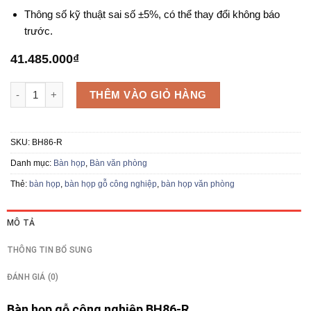
Thông số kỹ thuật sai số ±5%, có thể thay đổi không báo
trước.
41.485.000
₫
Bàn họp lớn BH86-R số lượng
THÊM VÀO GIỎ HÀNG
SKU:
BH86-R
Danh mục:
Bàn họp
,
Bàn văn phòng
Thẻ:
bàn họp
,
bàn họp gỗ công nghiệp
,
bàn họp văn phòng
MÔ TẢ
THÔNG TIN BỔ SUNG
ĐÁNH GIÁ (0)
Bàn họp gỗ công nghiệp BH86-R