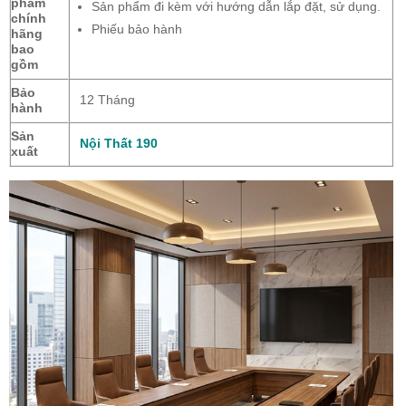
phẩm
Sản phẩm đi kèm với hướng dẫn lắp đặt, sử dụng.
chính
Phiếu bảo hành
hãng
bao
gồm
Bảo
12 Tháng
hành
Sản
Nội Thất 190
xuất