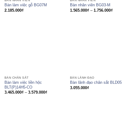
BÀN NHÂN VIÊN
BÀN NHÂN VIÊN
Bàn làm việc gỗ BG07M
Bàn nhân viên BG03-M
Khoảng
2.185.000
₫
1.565.000
₫
–
1.756.000
₫
giá:
từ
1.565.000₫
đến
1.756.000₫
BÀN CHÂN SẮT
BÀN LÃNH ĐẠO
Bàn làm việc liền hộc
Bàn lãnh đạo chân sắt BLD05
BLT(P)14H5-CO
3.055.000
₫
Khoảng
3.465.000
₫
–
3.579.000
₫
giá:
từ
3.465.000₫
đến
3.579.000₫