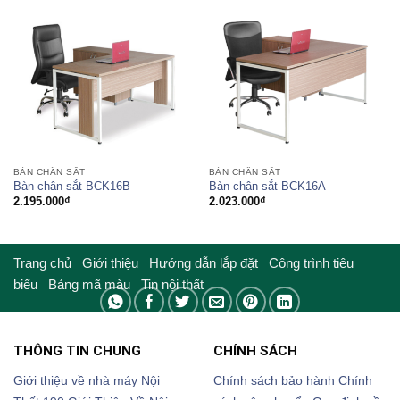
3.465.000₫
1.909.000₫
đến
đến
3.579.000₫
2.100.000₫
BÀN CHÂN SẮT
BÀN CHÂN SẮT
Bàn chân sắt BCK16B
Bàn chân sắt BCK16A
2.195.000
₫
2.023.000
₫
Trang chủ
Giới thiệu
Hướng dẫn lắp đặt
Công trình tiêu
biểu
Bảng mã màu
Tin nội thất
THÔNG TIN CHUNG
CHÍNH SÁCH
Giới thiệu về nhà máy Nội
Chính sách bảo hành
Chính