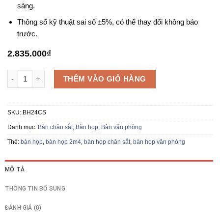
sáng.
Thông số kỹ thuật sai số ±5%, có thể thay đổi không báo
trước.
2.835.000
₫
Bàn họp chân sắt BH24CS số lượng
THÊM VÀO GIỎ HÀNG
SKU:
BH24CS
Danh mục:
Bàn chân sắt
,
Bàn họp
,
Bàn văn phòng
Thẻ:
bàn họp
,
bàn họp 2m4
,
bàn họp chân sắt
,
bàn họp văn phòng
MÔ TẢ
THÔNG TIN BỔ SUNG
ĐÁNH GIÁ (0)