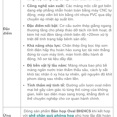
Công nghệ sản xuất:
Các mảng mộc cắt gọt biên
dạng elip phẳng nhẵn hoàn toàn bằng máy CNC tự
động, mép viền bít kín bằng chỉ nhựa PVC qua dây
chuyền ép nhiệt áp suất lớn.
Đặc điểm nổi bật:
Cơ cấu sườn thép giằng ngang
Đặc
thượng tầng cho phép tháo dỡ tách rời linh hoạt, đi
điểm
kèm hệ nút đệm tăng chỉnh biên độ +20mm xử lý
triệt để tình trạng bấp bênh sàn dốc.
Khả năng chịu lực:
Chân thép ống bọc lớp sơn
tĩnh điện hấp thụ hoàn hảo xung lực tải nén thẳng
đứng từ cụm máy tính, màn hình điều hành di
động, hồ sơ tài liệu dầy đặt.
Độ bền vật lý lâu năm:
Màng nhựa bao phủ bề
màng ngăn nước tràn thẩm thấu sâu, cách ly sắt
khỏi tác nhân ô xy hóa tự nhiên, giữ nguyên độ khít
phom dáng sau nhiều năm liền.
Tính thẩm mỹ tinh tế:
Đường uốn lượn oval mềm
mại bẻ gãy cảm giác tù túng thô cứng của không
gian, kiến tạo diện mạo sang trọng, khẳng định vị
thế chuyên nghiệp cho cơ quan hành chính.
Dòng sản phẩm
Bàn họp Oval BH24CS
khi kết hợp
Ứng
với
ghế chân quỳ phòng họp
phù hợp lắp đặt hoàn