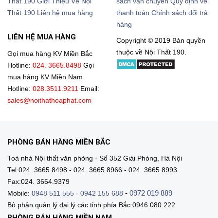
Thất 190
Giới Thiệu Về Nội
sách vận chuyển
Quy định về
Thất 190
Liên hệ mua hàng
thanh toán
Chính sách đổi trả
hàng
LIÊN HỆ MUA HÀNG
Copyright © 2019 Bản quyền
thuộc về Nội Thất 190.
Gọi mua hàng KV Miền Bắc
Hotline:
024. 3665.8498
Gọi
mua hàng KV Miền Nam
Hotline:
028.3511.9211
Email:
sales@noithathoaphat.com
PHÒNG BÁN HÀNG MIỀN BẮC
Toà nhà Nội thất văn phòng - Số 352 Giải Phóng, Hà Nội
Tel:024. 3665 8498 - 024. 3665 8966 - 024. 3665 8993
Fax:024. 3664.9379
-
0972 019 889
Mobile:
0948 511 555
-
0942 155 688
Bộ phận quản lý đại lý các tỉnh phía Bắc:0946.080.222
PHÒNG BÁN HÀNG MIỀN NAM