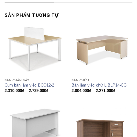
SẢN PHẨM TƯƠNG TỰ
BÀN CHÂN SẮT
BÀN CHỮ L
Cụm bàn làm việc BCO12-2
Bàn làm việc chữ L BLP14-CG
Khoảng
Khoảng
2.310.000
₫
–
2.739.000
₫
2.004.000
₫
–
2.271.000
₫
giá:
giá:
từ
từ
2.310.000₫
2.004.000₫
đến
đến
2.739.000₫
2.271.000₫