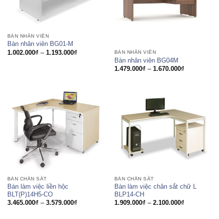
BÀN NHÂN VIÊN
Bàn nhân viên BG01-M
Khoảng
1.002.000
₫
–
1.193.000
₫
BÀN NHÂN VIÊN
giá:
Bàn nhân viên BG04M
từ
Khoảng
1.479.000
₫
–
1.670.000
₫
1.002.000₫
giá:
đến
từ
1.193.000₫
1.479.000₫
đến
1.670.000₫
BÀN CHÂN SẮT
BÀN CHÂN SẮT
Bàn làm việc liền hộc
Bàn làm việc chân sắt chữ L
BLT(P)14H5-CO
BLP14-CH
Khoảng
Khoảng
3.465.000
₫
–
3.579.000
₫
1.909.000
₫
–
2.100.000
₫
giá:
giá:
từ
từ