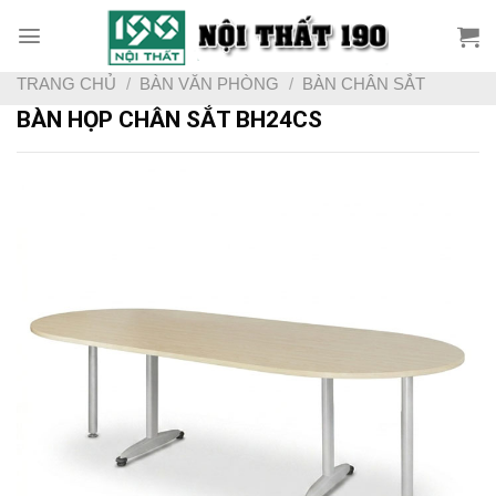
Skip
to
content
TRANG CHỦ
/
BÀN VĂN PHÒNG
/
BÀN CHÂN SẮT
BÀN HỌP CHÂN SẮT BH24CS