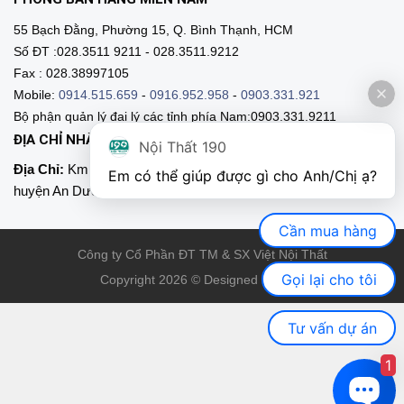
55 Bạch Đằng, Phường 15, Q. Bình Thạnh, HCM
Số ĐT :028.3511 9211 - 028.3511.9212
Fax : 028.38997105
Mobile:
0914.515.659
-
0916.952.958
-
0903.331.921
Bộ phận quản lý đại lý các tỉnh phía Nam:0903.331.9211
ĐỊA CHỈ NHÀ MÁY SẢN XUẤT
Nội Thất 190
Địa Chỉ:
Km 89, Quốc lộ 5 , Thôn Mỹ Tranh, xã Nam Sơn,
Em có thể giúp được gì cho Anh/Chị ạ? 
huyện An Dương, Hải Phòng
Cần mua hàng
Công ty Cổ Phần ĐT TM & SX Việt Nội Thất
Gọi lại cho tôi
Copyright 2026 © Designed by VNT
Tư vấn dự án
1