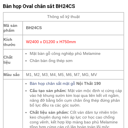
Bàn họp Oval chân sắt BH24CS
Thông số kỹ thuật
Mã sản
BH24CS
phẩm
Kích
W2400 x D1200 x H750mm
thước
Mặt bàn gỗ công nghiệp phủ Melamine
Chất
Chân bàn ống thép sơn
liệu
Màu sắc
M1, M2, M3, M4, M5, M6, M7, MG, MV
Bàn họp chân sắt mặt gỗ
Nội Thất 190
Cấu tạo sản phẩm:
Mặt ván mộc định vị cứng cáp
vào hệ khung sườn kim loại qua liên kết vít ngầm,
nâng đỡ bằng bốn cụm chân ống thép đứng phân
bổ lực đều ra các góc sườn.
Chất liệu sản phẩm:
Cốt ván dăm tự nhiên trộn
keo chuyên dụng nén áp lực cơ học cao chống
cong vênh, kết hợp lớp màng bao phủ Melamine
tổng hợp cứng cáp cô lập hoàn toàn lõi mộc.