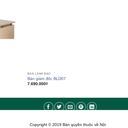
BÀN LÃNH ĐẠO
Bàn giám đốc BLD07
7.690.000
₫
0₫
0₫
Copyright © 2019 Bản quyền thuộc về Nội