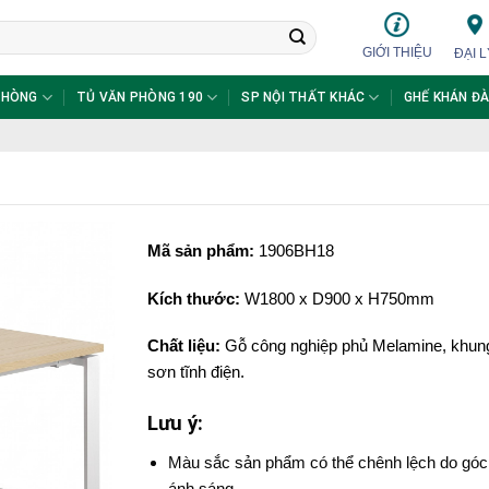
GIỚI THIỆU
ĐẠI L
PHÒNG
TỦ VĂN PHÒNG 190
SP NỘI THẤT KHÁC
GHẾ KHÁN ĐÀ
Mã sản phẩm:
1906BH18
Kích thước:
W18
00 x D900 x H750mm
Chất liệu:
Gỗ công nghiệp phủ Melamine, khung
sơn tĩnh điện.
Lưu ý:
Màu sắc sản phẩm có thể chênh lệch do góc
ánh sáng.