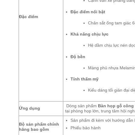
Cạnh ván xẻ phẳng bằng
Đặc điểm nổi bật
Đặc điểm
Chân sắt ống tam giác 6
Khả năng chịu lực
Hệ dầm chịu lực nén dọc
Độ bền
Màng phủ nhựa Melamine 
Tính thẩm mỹ
Kiểu dáng tối giản đại 
Dòng sản phẩm
Bàn họp gỗ công
Ứng dụng
tại phòng họp lớn, trung tâm hội ng
Sản phẩm đi kèm với hướng dẫn l
Bộ sản phẩm chính
Phiếu bảo hành
hãng bao gồm