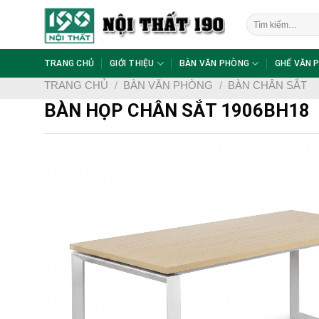
Skip
Tìm
to
kiếm:
content
TRANG CHỦ
GIỚI THIỆU
BÀN VĂN PHÒNG
GHẾ VĂN 
TRANG CHỦ
/
BÀN VĂN PHÒNG
/
BÀN CHÂN SẮT
BÀN HỌP CHÂN SẮT 1906BH18