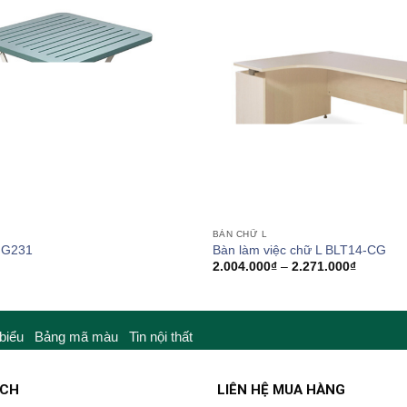
đến
2.739.000₫
BÀN CHỮ L
GG231
Bàn làm việc chữ L BLT14-CG
Khoảng
2.004.000
₫
–
2.271.000
₫
giá:
từ
2.004.00
đến
2.271.00
 biểu
Bảng mã màu
Tin nội thất
ÁCH
LIÊN HỆ MUA HÀNG