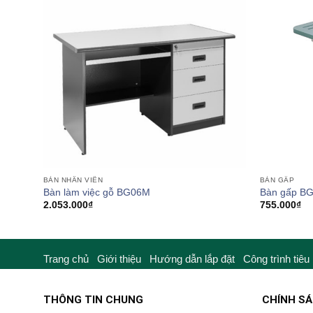
BÀN NHÂN VIÊN
BÀN GẤP
Bàn làm việc gỗ BG06M
Bàn gấp B
2.053.000
₫
755.000
₫
Trang chủ
Giới thiệu
Hướng dẫn lắp đặt
Công trình tiêu
THÔNG TIN CHUNG
CHÍNH S