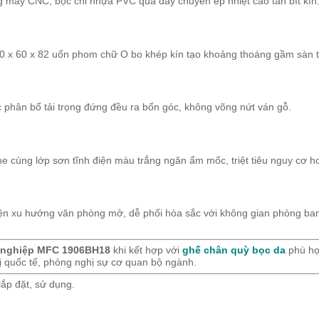
 máy CNC, bọc chỉ nhựa PVC qua dây chuyền ép nhiệt cao tần bít kín
0 x 60 x 82 uốn phom chữ O bo khép kín tạo khoảng thoáng gầm sàn t
 phân bổ tải trọng đứng đều ra bốn góc, không võng nứt ván gỗ.
cùng lớp sơn tĩnh điện màu trắng ngăn ẩm mốc, triệt tiêu nguy cơ ho
diện xu hướng văn phòng mở, dễ phối hòa sắc với không gian phòng ba
 nghiệp MFC 1906BH18
khi kết hợp với
ghế chân quỳ bọc da
phù hợ
hị quốc tế, phòng nghị sự cơ quan bộ ngành.
ắp đặt, sử dụng.