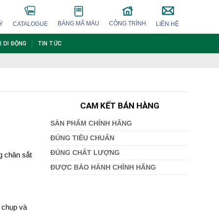
BẢNG MÃ MÀU
CÔNG TRÌNH
Ý
CATALOGUE
LIÊN HỆ
I DI ĐỘNG
TIN TỨC
CAM KẾT BÁN HÀNG
SẢN PHẨM CHÍNH HÃNG
ĐÚNG TIÊU CHUẨN
ĐÚNG CHẤT LƯỢNG
 chân sắt
ĐƯỢC BẢO HÀNH CHÍNH HÃNG
 chụp và