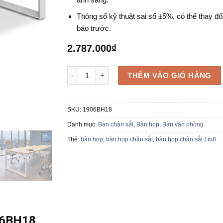
Thông số kỹ thuật sai số ±5%, có thể thay đổ
báo trước.
2.787.000
₫
Bàn họp chân sắt 1906BH18 số lượng
THÊM VÀO GIỎ HÀNG
SKU:
1906BH18
Danh mục:
Bàn chân sắt
,
Bàn họp
,
Bàn văn phòng
Thẻ:
bàn họp
,
bàn họp chân sắt
,
bàn họp chân sắt 1m8
06BH18