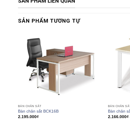
SẢN PHẨM LIÊN QUAN
SẢN PHẨM TƯƠNG TỰ
BÀN CHÂN SẮT
BÀN CHÂN SẮ
Bàn chân sắt BCK16B
Bàn chân s
2.195.000
₫
2.166.000
₫