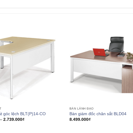
T
BÀN LÃNH ĐẠO
ắt góc lệch BLT(P)14-CO
Bàn giám đốc chân sắt BLD04
Khoảng
–
2.739.000
₫
8.499.000
₫
giá:
từ
2.166.000₫