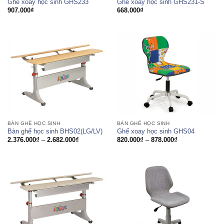
Ghế xoay học sinh GHS233
Ghế xoay học sinh GHS231-S
907.000
₫
668.000
₫
BÀN GHẾ HỌC SINH
BÀN GHẾ HỌC SINH
Bàn ghế học sinh BHS02(LG/LV)
Ghế xoay học sinh GHS04
Khoảng
Khoảng
2.376.000
₫
–
2.682.000
₫
820.000
₫
–
878.000
₫
giá:
giá:
từ
từ
2.376.000₫
820.000₫
đến
đến
2.682.000₫
878.000₫