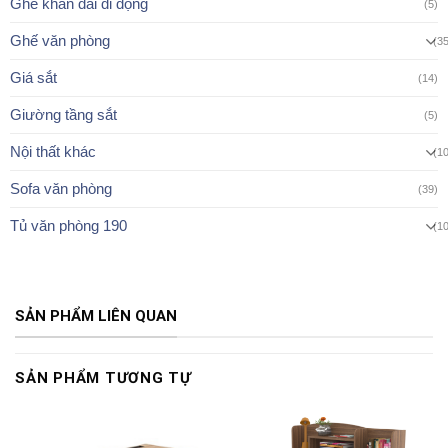
Ghế khán đài di động
(5)
Ghế văn phòng
(3
Giá sắt
(14)
Giường tầng sắt
(5)
Nội thất khác
(1
Sofa văn phòng
(39)
Tủ văn phòng 190
(1
SẢN PHẨM LIÊN QUAN
SẢN PHẨM TƯƠNG TỰ