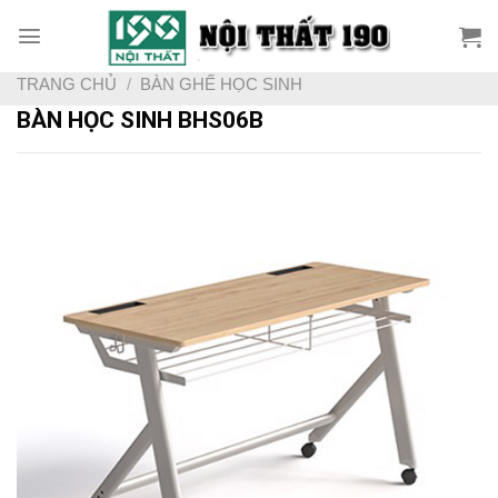
Skip
to
content
TRANG CHỦ
/
BÀN GHẾ HỌC SINH
BÀN HỌC SINH BHS06B