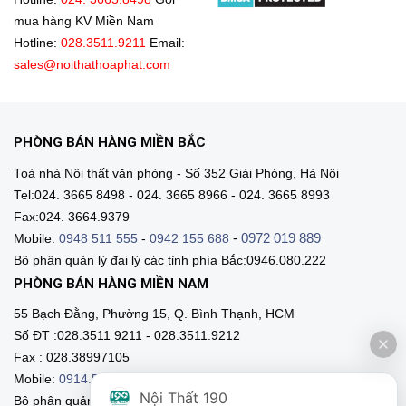
mua hàng KV Miền Nam
Hotline:
028.3511.9211
Email:
sales@noithathoaphat.com
PHÒNG BÁN HÀNG MIỀN BẮC
Toà nhà Nội thất văn phòng - Số 352 Giải Phóng, Hà Nội
Tel:024. 3665 8498 - 024. 3665 8966 - 024. 3665 8993
Fax:024. 3664.9379
-
0972 019 889
Mobile:
0948 511 555
-
0942 155 688
Bộ phận quản lý đại lý các tỉnh phía Bắc:0946.080.222
PHÒNG BÁN HÀNG MIỀN NAM
55 Bạch Đằng, Phường 15, Q. Bình Thạnh, HCM
Số ĐT :028.3511 9211 - 028.3511.9212
Fax : 028.38997105
Mobile:
0914.515.659
-
0916.952.958
-
0903.331.921
Nội Thất 190
Bộ phận quản lý đại lý các tỉnh phía Nam:0903.331.9211