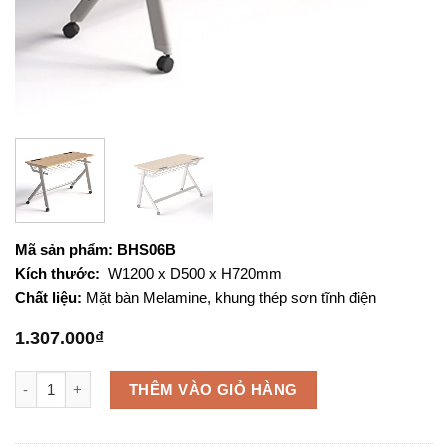
Mã sản phẩm: BHS06B
Kích thước:
W1200 x D500 x H720mm
Chất liệu:
Mặt bàn Melamine, khung thép sơn tĩnh điện
1.307.000
₫
Bàn học sinh BHS06B số lượng
THÊM VÀO GIỎ HÀNG