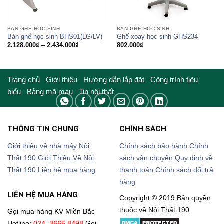
BÀN GHẾ HỌC SINH
BÀN GHẾ HỌC SINH
Bàn ghế học sinh BHS01(LG/LV)
Ghế xoay học sinh GHS234
Khoảng
2.128.000
₫
–
2.434.000
₫
802.000
₫
giá:
từ
2.128.000₫
đến
2.434.000₫
Trang chủ
Giới thiệu
Hướng dẫn lắp đặt
Công trình tiêu
biểu
Bảng mã màu
Tin nội thất
THÔNG TIN CHUNG
CHÍNH SÁCH
Giới thiệu về nhà máy Nội
Chính sách bảo hành
Chính
Thất 190
Giới Thiệu Về Nội
sách vận chuyển
Quy định về
Thất 190
Liên hệ mua hàng
thanh toán
Chính sách đổi trả
hàng
LIÊN HỆ MUA HÀNG
Copyright © 2019 Bản quyền
thuộc về Nội Thất 190.
Gọi mua hàng KV Miền Bắc
Hotline:
024. 3665.8498
Gọi