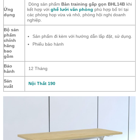
Dòng sản phẩm
Bàn training gấp gọn BHL14B
khi
Ứng
kết hợp với
ghế lưới văn phòng
phù hợp bố trí tại
dụng
các phòng họp vừa và nhỏ, phòng hội nghị doanh
nghiệp.
Bộ sản
phẩm
Sản phẩm đi kèm với hướng dẫn lắp đặt, sử dụng.
chính
Phiếu bảo hành
hãng
bao
gồm
Bảo
12 Tháng
hành
Sản
Nội Thất 190
xuất