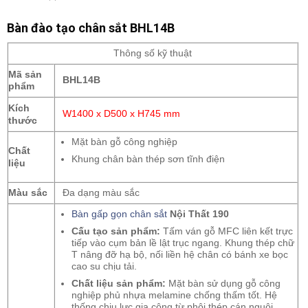
Bàn đào tạo chân sắt BHL14B
Thông số kỹ thuật
Mã sản
BHL14B
phẩm
Kích
W1400 x D500 x H745 mm
thước
Mặt bàn gỗ công nghiệp
Chất
Khung chân bàn thép sơn tĩnh điện
liệu
Màu sắc
Đa dạng màu sắc
Bàn gấp gọn chân sắt
Nội Thất 190
Cấu tạo sản phẩm:
Tấm ván gỗ MFC liên kết trực
tiếp vào cụm bản lề lật trục ngang. Khung thép chữ
T nâng đỡ hạ bộ, nối liền hệ chân có bánh xe bọc
cao su chịu tải.
Chất liệu sản phẩm:
Mặt bàn sử dụng gỗ công
nghiệp phủ nhựa melamine chống thấm tốt. Hệ
thống chịu lực gia công từ phôi thép cán nguội