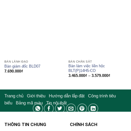
từ
2.166.000₫
đến
2.739.000₫
BÀN LÃNH ĐẠO
BÀN CHÂN SẮT
Bàn làm việc liền hộc
Bàn giám đốc BLD07
BLT(P)14H5-CO
7.690.000
₫
Khoảng
3.465.000
₫
–
3.579.000
₫
giá:
từ
3.465.000₫
đến
3.579.000₫
Trang chủ
Giới thiệu
Hướng dẫn lắp đặt
Công trình tiêu
biểu
Bảng mã màu
Tin nội thất
THÔNG TIN CHUNG
CHÍNH SÁCH