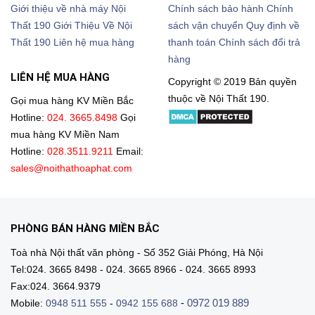
Giới thiệu về nhà máy Nội
Chính sách bảo hành
Chính
Thất 190
Giới Thiệu Về Nội
sách vận chuyển
Quy định về
Thất 190
Liên hệ mua hàng
thanh toán
Chính sách đổi trả
hàng
LIÊN HỆ MUA HÀNG
Copyright © 2019 Bản quyền
thuộc về Nội Thất 190.
Gọi mua hàng KV Miền Bắc
Hotline:
024. 3665.8498
Gọi
mua hàng KV Miền Nam
Hotline:
028.3511.9211
Email:
sales@noithathoaphat.com
PHÒNG BÁN HÀNG MIỀN BẮC
Toà nhà Nội thất văn phòng - Số 352 Giải Phóng, Hà Nội
Tel:024. 3665 8498 - 024. 3665 8966 - 024. 3665 8993
Fax:024. 3664.9379
-
0972 019 889
Mobile:
0948 511 555
-
0942 155 688