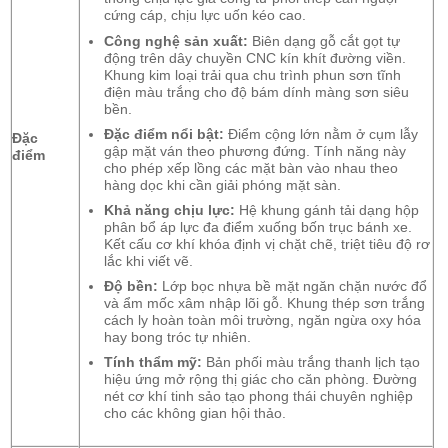
cứng cáp, chịu lực uốn kéo cao.
Công nghệ sản xuất:
Biên dạng gỗ cắt gọt tự
động trên dây chuyền CNC kín khít đường viền.
Khung kim loại trải qua chu trình phun sơn tĩnh
điện màu trắng cho độ bám dính màng sơn siêu
bền.
Đặc điểm nổi bật:
Điểm cộng lớn nằm ở cụm lẫy
Đặc
gập mặt ván theo phương đứng. Tính năng này
điểm
cho phép xếp lồng các mặt bàn vào nhau theo
hàng dọc khi cần giải phóng mặt sàn.
Khả năng chịu lực:
Hệ khung gánh tải dạng hộp
phân bổ áp lực đa điểm xuống bốn trục bánh xe.
Kết cấu cơ khí khóa định vị chặt chẽ, triệt tiêu độ rơ
lắc khi viết vẽ.
Độ bền:
Lớp bọc nhựa bề mặt ngăn chặn nước đổ
và ẩm mốc xâm nhập lõi gỗ. Khung thép sơn trắng
cách ly hoàn toàn môi trường, ngăn ngừa oxy hóa
hay bong tróc tự nhiên.
Tính thẩm mỹ:
Bản phối màu trắng thanh lịch tạo
hiệu ứng mở rộng thị giác cho căn phòng. Đường
nét cơ khí tinh sảo tạo phong thái chuyên nghiệp
cho các không gian hội thảo.