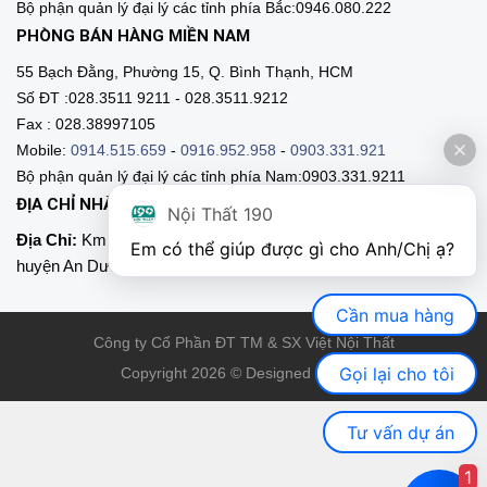
Bộ phận quản lý đại lý các tỉnh phía Bắc:0946.080.222
PHÒNG BÁN HÀNG MIỀN NAM
55 Bạch Đằng, Phường 15, Q. Bình Thạnh, HCM
Số ĐT :028.3511 9211 - 028.3511.9212
Fax : 028.38997105
Mobile:
0914.515.659
-
0916.952.958
-
0903.331.921
Bộ phận quản lý đại lý các tỉnh phía Nam:0903.331.9211
ĐỊA CHỈ NHÀ MÁY SẢN XUẤT
Nội Thất 190
Địa Chỉ:
Km 89, Quốc lộ 5 , Thôn Mỹ Tranh, xã Nam Sơn,
Em có thể giúp được gì cho Anh/Chị ạ? 
huyện An Dương, Hải Phòng
Cần mua hàng
Công ty Cổ Phần ĐT TM & SX Việt Nội Thất
Gọi lại cho tôi
Copyright 2026 © Designed by VNT
Tư vấn dự án
1