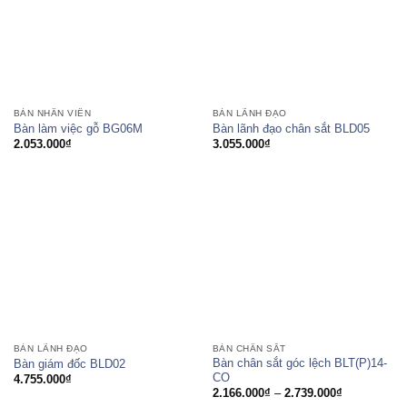
BÀN NHÂN VIÊN
BÀN LÃNH ĐẠO
Bàn làm việc gỗ BG06M
Bàn lãnh đạo chân sắt BLD05
2.053.000
₫
3.055.000
₫
BÀN LÃNH ĐẠO
BÀN CHÂN SẮT
Bàn chân sắt góc lệch BLT(P)14-
Bàn giám đốc BLD02
CO
4.755.000
₫
Khoảng
2.166.000
₫
–
2.739.000
₫
giá: