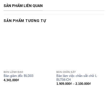
SẢN PHẨM LIÊN QUAN
SẢN PHẨM TƯƠNG TỰ
BÀN LÃNH ĐẠO
BÀN CHÂN SẮT
Bàn làm việc chân sắt chữ L
Bàn giám đốc BLD03
BLT04-CH
4.341.000
₫
Khoảng
1.909.000
₫
–
2.100.000
₫
giá:
từ
1.909.000₫
đến
2.100.000₫