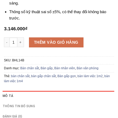
sáng.
Thông số kỹ thuật sai số ±5%, có thể thay đổi không báo
trước.
3.146.000
₫
Bàn gấp chân sắt BHL14B số lượng
THÊM VÀO GIỎ HÀNG
SKU:
BHL14B
Danh mục:
Bàn chân sắt
,
Bàn gấp
,
Bàn nhân viên
,
Bàn văn phòng
Thẻ:
bàn chân sắt
,
bàn gấp chân sắt
,
Bàn gấp gọn
,
bàn làm việc 1m2
,
bàn
làm việc 1m4
MÔ TẢ
THÔNG TIN BỔ SUNG
ĐÁNH GIÁ (0)