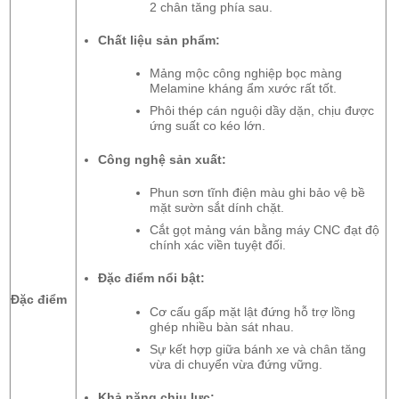
2 chân tăng phía sau.
Chất liệu sản phẩm:
Mảng mộc công nghiệp bọc màng
Melamine kháng ẩm xước rất tốt.
Phôi thép cán nguội dầy dặn, chịu được
ứng suất co kéo lớn.
Công nghệ sản xuất:
Phun sơn tĩnh điện màu ghi bảo vệ bề
mặt sườn sắt dính chặt.
Cắt gọt mảng ván bằng máy CNC đạt độ
chính xác viền tuyệt đối.
Đặc điểm nổi bật:
Đặc điểm
Cơ cấu gấp mặt lật đứng hỗ trợ lồng
ghép nhiều bàn sát nhau.
Sự kết hợp giữa bánh xe và chân tăng
vừa di chuyển vừa đứng vững.
Khả năng chịu lực: