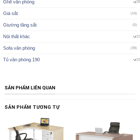
Ghế văn phòng
(3
Giá sắt
(14)
Giường tầng sắt
(5)
Nội thất khác
(1
Sofa văn phòng
(39)
Tủ văn phòng 190
(1
SẢN PHẨM LIÊN QUAN
SẢN PHẨM TƯƠNG TỰ