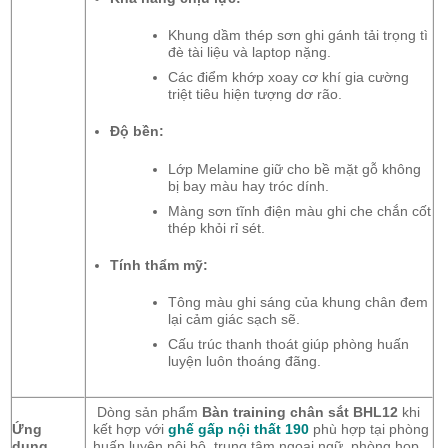
Khung dầm thép sơn ghi gánh tải trọng tì
đè tài liệu và laptop nặng.
Các điểm khớp xoay cơ khí gia cường
triệt tiêu hiện tượng dơ rão.
Độ bền:
Lớp Melamine giữ cho bề mặt gỗ không
bị bay màu hay tróc dính.
Màng sơn tĩnh điện màu ghi che chắn cốt
thép khỏi rỉ sét.
Tính thẩm mỹ:
Tông màu ghi sáng của khung chân đem
lại cảm giác sạch sẽ.
Cấu trúc thanh thoát giúp phòng huấn
luyện luôn thoáng đãng.
Dòng sản phẩm
Bàn training chân sắt BHL12
khi
Ứng
kết hợp với
ghế gấp nội thất 190
phù hợp tại phòng
dụng
huấn luyện nội bộ, trung tâm ngoại ngữ, phòng họp