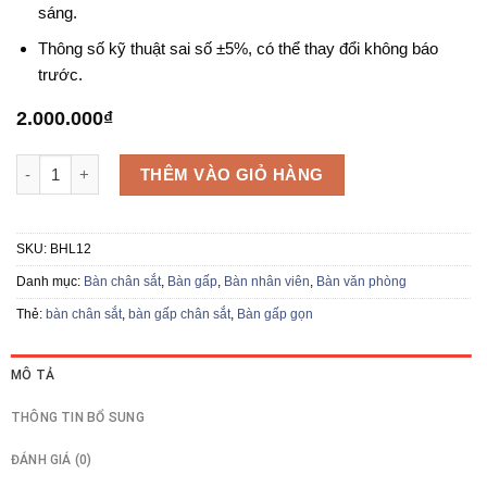
sáng.
Thông số kỹ thuật sai số ±5%, có thể thay đổi không báo
trước.
2.000.000
₫
Bàn gấp chân sắt BHL12 số lượng
THÊM VÀO GIỎ HÀNG
SKU:
BHL12
Danh mục:
Bàn chân sắt
,
Bàn gấp
,
Bàn nhân viên
,
Bàn văn phòng
Thẻ:
bàn chân sắt
,
bàn gấp chân sắt
,
Bàn gấp gọn
MÔ TẢ
THÔNG TIN BỔ SUNG
ĐÁNH GIÁ (0)