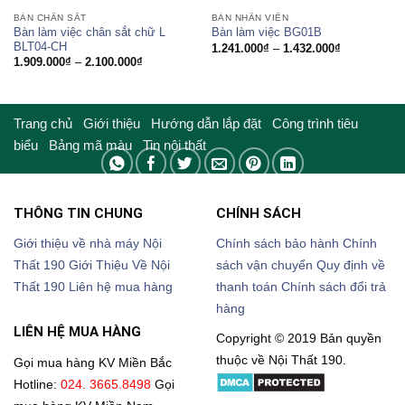
BÀN CHÂN SẮT
BÀN NHÂN VIÊN
Bàn làm việc chân sắt chữ L
Bàn làm việc BG01B
BLT04-CH
Khoảng
1.241.000
₫
–
1.432.000
₫
giá:
Khoảng
1.909.000
₫
–
2.100.000
₫
từ
giá:
1.241.000₫
từ
đến
1.909.000₫
1.432.000₫
đến
2.100.000₫
Trang chủ
Giới thiệu
Hướng dẫn lắp đặt
Công trình tiêu
biểu
Bảng mã màu
Tin nội thất
THÔNG TIN CHUNG
CHÍNH SÁCH
Giới thiệu về nhà máy Nội
Chính sách bảo hành
Chính
Thất 190
Giới Thiệu Về Nội
sách vận chuyển
Quy định về
Thất 190
Liên hệ mua hàng
thanh toán
Chính sách đổi trả
hàng
LIÊN HỆ MUA HÀNG
Copyright © 2019 Bản quyền
thuộc về Nội Thất 190.
Gọi mua hàng KV Miền Bắc
Hotline:
024. 3665.8498
Gọi