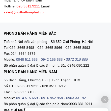
mua hàng KV Miền Nam
Hotline:
028.3511.9211
Email:
sales@noithathoaphat.com
PHÒNG BÁN HÀNG MIỀN BẮC
Toà nhà Nội thất văn phòng - Số 352 Giải Phóng, Hà Nội
Tel:024. 3665 8498 - 024. 3665 8966 - 024. 3665 8993
Fax:024. 3664.9379
-
0972 019 889
Mobile:
0948 511 555
-
0942 155 688
Bộ phận quản lý đại lý các tỉnh phía Bắc:0946.080.222
PHÒNG BÁN HÀNG MIỀN NAM
55 Bạch Đằng, Phường 15, Q. Bình Thạnh, HCM
Số ĐT :028.3511 9211 - 028.3511.9212
Fax : 028.38997105
Mobile:
0914.515.659
-
0916.952.958
-
0903.331.921
Bộ phận quản lý đại lý các tỉnh phía Nam:0903.331.9211
ĐỊA CHỈ NHÀ MÁY SẢN XUẤT