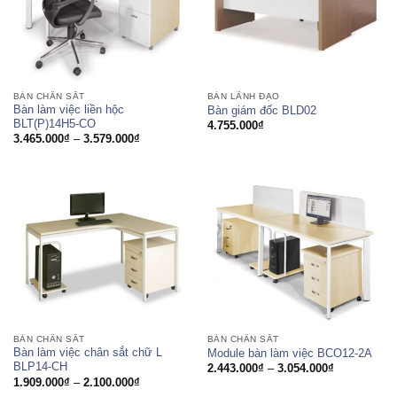
BÀN CHÂN SẮT
BÀN LÃNH ĐẠO
Bàn làm việc liền hộc
Bàn giám đốc BLD02
BLT(P)14H5-CO
4.755.000
₫
Khoảng
3.465.000
₫
–
3.579.000
₫
giá:
từ
3.465.000₫
đến
3.579.000₫
BÀN CHÂN SẮT
BÀN CHÂN SẮT
Bàn làm việc chân sắt chữ L
Module bàn làm việc BCO12-2A
BLP14-CH
Khoảng
2.443.000
₫
–
3.054.000
₫
giá:
Khoảng
1.909.000
₫
–
2.100.000
₫
từ
giá: