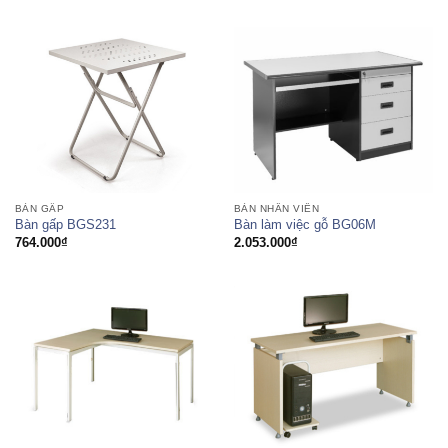
2.443.000₫
từ
đến
1.909.000₫
3.054.000₫
đến
2.100.000₫
BÀN GẤP
BÀN NHÂN VIÊN
Bàn gấp BGS231
Bàn làm việc gỗ BG06M
764.000
₫
2.053.000
₫