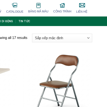
BẢNG MÃ MÀU
CÔNG TRÌNH
Ý
CATALOGUE
LIÊN HỆ
I DI ĐỘNG
TIN TỨC
ing all 17 results