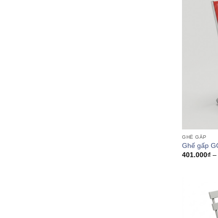
GHẾ GẤP
Ghế gấp G
401.000
₫
–