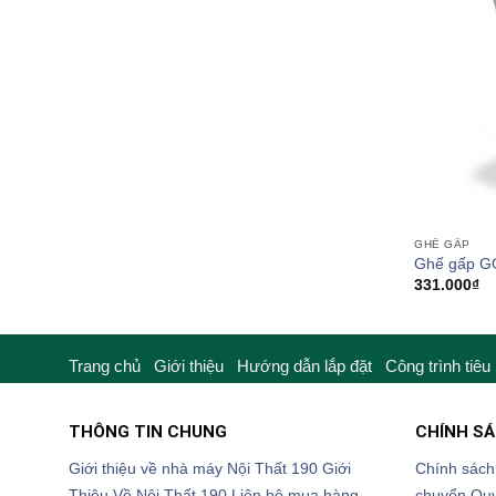
GHẾ GẤP
Ghế gấp G
331.000
₫
Trang chủ
Giới thiệu
Hướng dẫn lắp đặt
Công trình tiêu
THÔNG TIN CHUNG
CHÍNH S
Giới thiệu về nhà máy Nội Thất 190
Giới
Chính sách
Thiệu Về Nội Thất 190
Liên hệ mua hàng
chuyển
Quy