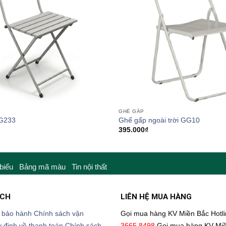
GHẾ GẤP
G233
Ghế gấp ngoài trời GG10
395.000
₫
 biểu
Bảng mã màu
Tin nội thất
ÁCH
LIÊN HỆ MUA HÀNG
 bảo hành
Chính sách vận
Gọi mua hàng KV Miền Bắc
Hotl
 định về thanh toán
Chính sách
3665.8498
Gọi mua hàng KV Mi