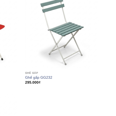
GHẾ GẤP
Ghế gấp GG232
295.000
₫