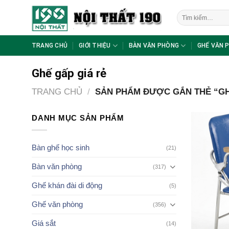
Skip
Tìm
to
kiếm:
content
TRANG CHỦ
GIỚI THIỆU
BÀN VĂN PHÒNG
GHẾ VĂN 
Ghế gấp giá rẻ
TRANG CHỦ
/
SẢN PHẨM ĐƯỢC GẮN THẺ “GH
DANH MỤC SẢN PHẨM
Bàn ghế học sinh
(21)
Bàn văn phòng
(317)
Ghế khán đài di động
(5)
Ghế văn phòng
(356)
Giá sắt
(14)