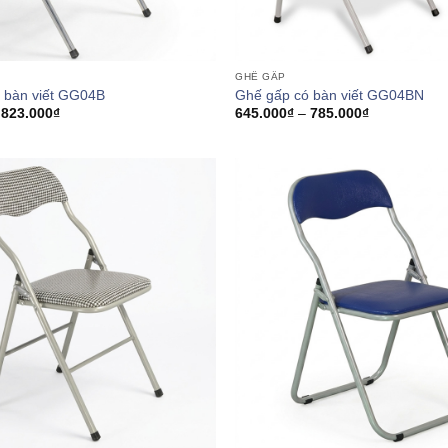
GHẾ GẤP
 bàn viết GG04B
Ghế gấp có bàn viết GG04BN
Khoảng
Khoảng
823.000
₫
645.000
₫
–
785.000
₫
giá:
giá:
từ
từ
599.000₫
645.000₫
đến
đến
823.000₫
785.000₫