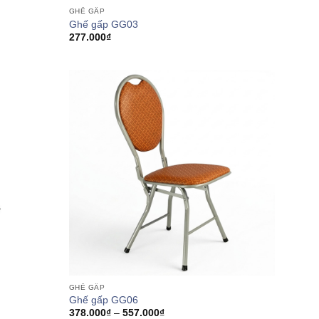
GHẾ GẤP
Ghế gấp GG03
277.000
₫
GHẾ GẤP
Ghế gấp GG06
Khoảng
378.000
₫
–
557.000
₫