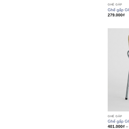
GHẾ GẤP
Ghế gấp G
279.000
₫
GHẾ GẤP
Ghế gấp G
401.000
₫
–