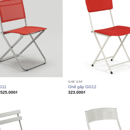
GHẾ GẤP
G11
Ghế gấp GG12
Khoảng
525.000
₫
323.000
₫
giá:
từ
401.000₫
đến
525.000₫