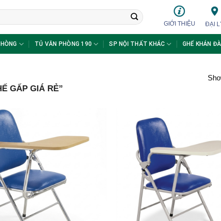
GIỚI THIỆU
ĐẠI L
PHÒNG
TỦ VĂN PHÒNG 190
SP NỘI THẤT KHÁC
GHẾ KHÁN ĐÀ
Show
Ế GẤP GIÁ RẺ”