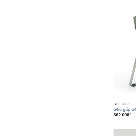
GHẾ GẤP
Ghế gấp G
362.000
₫
–