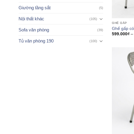
Giường tầng sắt
(5)
Nội thất khác
(105)
GHẾ GẤP
Ghế gấp có
Sofa văn phòng
(39)
599.000
₫
–
Tủ văn phòng 190
(100)