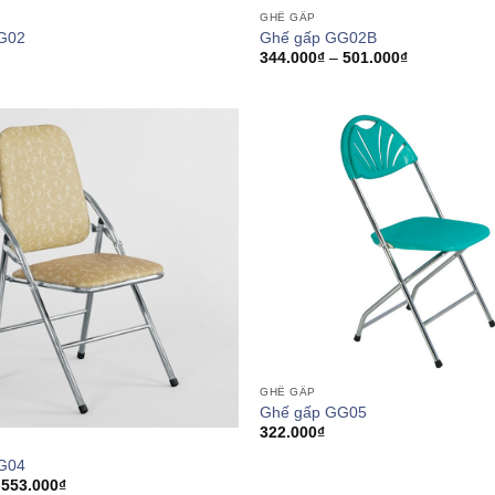
GHẾ GẤP
G02
Ghế gấp GG02B
Khoảng
344.000
₫
–
501.000
₫
giá:
từ
344.000₫
đến
501.000₫
GHẾ GẤP
Ghế gấp GG05
322.000
₫
G04
Khoảng
553.000
₫