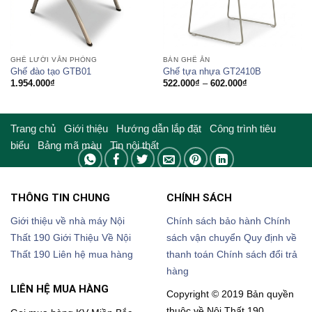
GHẾ LƯỚI VĂN PHÒNG
BÀN GHẾ ĂN
Ghế đào tạo GTB01
Ghế tựa nhựa GT2410B
Khoảng
1.954.000
₫
522.000
₫
–
602.000
₫
giá:
từ
522.000₫
đến
602.000₫
Trang chủ
Giới thiệu
Hướng dẫn lắp đặt
Công trình tiêu
biểu
Bảng mã màu
Tin nội thất
THÔNG TIN CHUNG
CHÍNH SÁCH
Giới thiệu về nhà máy Nội
Chính sách bảo hành
Chính
Thất 190
Giới Thiệu Về Nội
sách vận chuyển
Quy định về
Thất 190
Liên hệ mua hàng
thanh toán
Chính sách đổi trả
hàng
LIÊN HỆ MUA HÀNG
Copyright © 2019 Bản quyền
thuộc về Nội Thất 190.