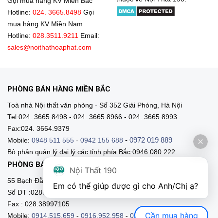
Gọi mua hàng KV Miền Bắc
Hotline:
024. 3665.8498
Gọi
mua hàng KV Miền Nam
Hotline:
028.3511.9211
Email:
sales@noithathoaphat.com
PHÒNG BÁN HÀNG MIỀN BẮC
Toà nhà Nội thất văn phòng - Số 352 Giải Phóng, Hà Nội
Tel:024. 3665 8498 - 024. 3665 8966 - 024. 3665 8993
Fax:024. 3664.9379
-
0972 019 889
Mobile:
0948 511 555
-
0942 155 688
Bộ phận quản lý đại lý các tỉnh phía Bắc:0946.080.222
PHÒNG BÁN HÀNG MIỀN NAM
Nội Thất 190
55 Bạch Đằng, Phường 15, Q. Bình Thạnh, HCM
Em có thể giúp được gì cho Anh/Chị ạ? 
Số ĐT :028.3511 9211 - 028.3511.9212
Fax : 028.38997105
Cần mua hàng
Mobile:
0914.515.659
-
0916.952.958
-
0903.331.921