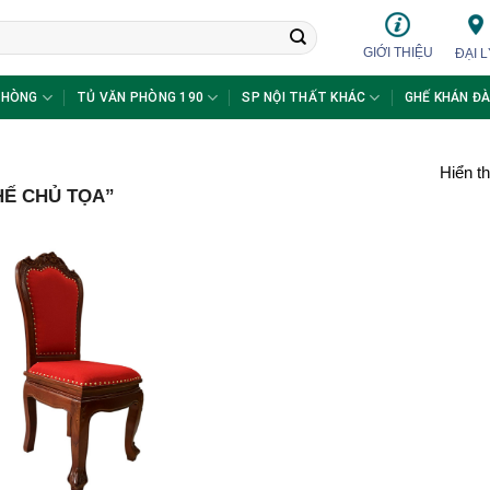
GIỚI THIỆU
ĐẠI L
PHÒNG
TỦ VĂN PHÒNG 190
SP NỘI THẤT KHÁC
GHẾ KHÁN ĐÀ
Hiển th
Ế CHỦ TỌA”