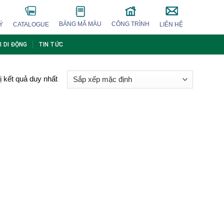
BẢNG MÃ MÀU
CÔNG TRÌNH
Ý
CATALOGUE
LIÊN HỆ
I DI ĐỘNG
TIN TỨC
ị kết quả duy nhất