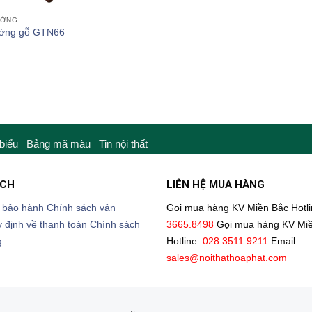
ƯỜNG
ường gỗ GTN66
 biểu
Bảng mã màu
Tin nội thất
ÁCH
LIÊN HỆ MUA HÀNG
 bảo hành
Chính sách vận
Gọi mua hàng KV Miền Bắc
Hotl
 định về thanh toán
Chính sách
3665.8498
Gọi mua hàng KV Mi
g
Hotline:
028.3511.9211
Email:
sales@noithathoaphat.com