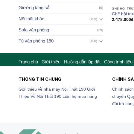
Giường tầng sắt
(5)
GHẾ HỘI TR
Ghế hội tr
Nội thất khác
(105)
2.478.000
₫
Sofa văn phòng
(39)
Tủ văn phòng 190
(100)
Trang chủ
Giới thiệu
Hướng dẫn lắp đặt
Công trình tiêu
THÔNG TIN CHUNG
CHÍNH S
Giới thiệu về nhà máy Nội Thất 190
Giới
Chính sách
Thiệu Về Nội Thất 190
Liên hệ mua hàng
chuyển
Quy
đổi trả hàn