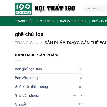
Skip
Tìm
to
kiếm:
content
TRANG CHỦ
GIỚI THIỆU
BÀN VĂN PHÒNG
GHẾ VĂN 
ghế chủ tọa
TRANG CHỦ
/
SẢN PHẨM ĐƯỢC GẮN THẺ “GH
DANH MỤC SẢN PHẨM
Bàn ghế học sinh
(21)
Bàn văn phòng
(311)
Ghế khán đài di động
(5)
Ghế văn phòng
(356)
Giá sắt
(14)