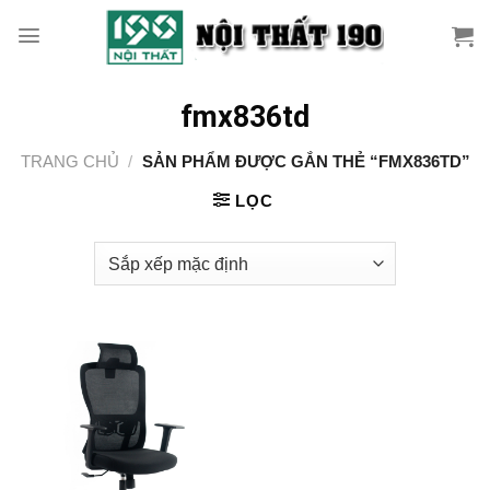
Skip
to
content
fmx836td
TRANG CHỦ
/
SẢN PHẨM ĐƯỢC GẮN THẺ “FMX836TD”
LỌC