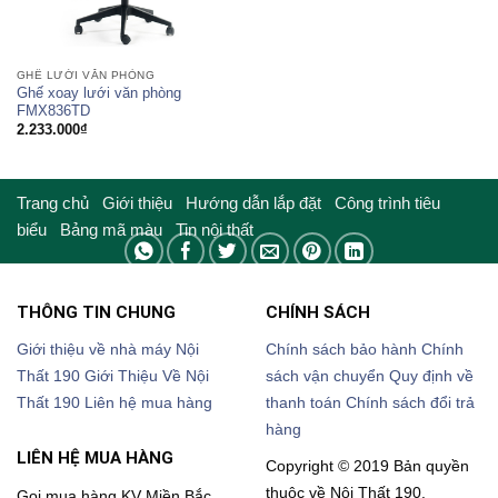
GHẾ LƯỚI VĂN PHÒNG
Ghế xoay lưới văn phòng
FMX836TD
2.233.000
₫
Trang chủ
Giới thiệu
Hướng dẫn lắp đặt
Công trình tiêu
biểu
Bảng mã màu
Tin nội thất
THÔNG TIN CHUNG
CHÍNH SÁCH
Giới thiệu về nhà máy Nội
Chính sách bảo hành
Chính
Thất 190
Giới Thiệu Về Nội
sách vận chuyển
Quy định về
Thất 190
Liên hệ mua hàng
thanh toán
Chính sách đổi trả
hàng
LIÊN HỆ MUA HÀNG
Copyright © 2019 Bản quyền
thuộc về Nội Thất 190.
Gọi mua hàng KV Miền Bắc