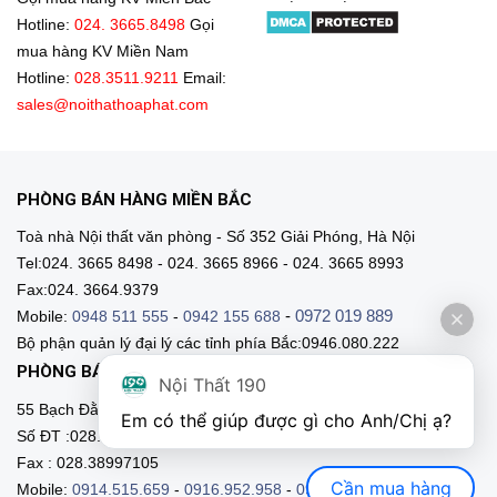
Hotline:
024. 3665.8498
Gọi
mua hàng KV Miền Nam
Hotline:
028.3511.9211
Email:
sales@noithathoaphat.com
PHÒNG BÁN HÀNG MIỀN BẮC
Toà nhà Nội thất văn phòng - Số 352 Giải Phóng, Hà Nội
Tel:024. 3665 8498 - 024. 3665 8966 - 024. 3665 8993
Fax:024. 3664.9379
-
0972 019 889
Mobile:
0948 511 555
-
0942 155 688
Bộ phận quản lý đại lý các tỉnh phía Bắc:0946.080.222
PHÒNG BÁN HÀNG MIỀN NAM
Nội Thất 190
55 Bạch Đằng, Phường 15, Q. Bình Thạnh, HCM
Em có thể giúp được gì cho Anh/Chị ạ? 
Số ĐT :028.3511 9211 - 028.3511.9212
Fax : 028.38997105
Cần mua hàng
Mobile:
0914.515.659
-
0916.952.958
-
0903.331.921