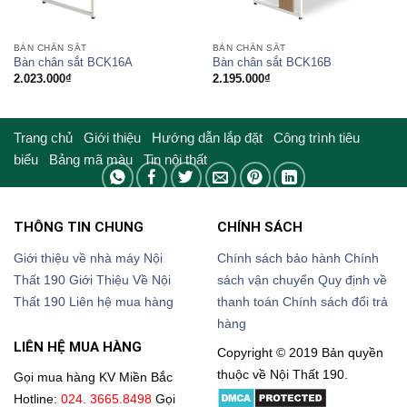
BÀN CHÂN SẮT
BÀN CHÂN SẮT
Bàn chân sắt BCK16A
Bàn chân sắt BCK16B
2.023.000
₫
2.195.000
₫
Trang chủ
Giới thiệu
Hướng dẫn lắp đặt
Công trình tiêu
biểu
Bảng mã màu
Tin nội thất
THÔNG TIN CHUNG
CHÍNH SÁCH
Giới thiệu về nhà máy Nội
Chính sách bảo hành
Chính
Thất 190
Giới Thiệu Về Nội
sách vận chuyển
Quy định về
Thất 190
Liên hệ mua hàng
thanh toán
Chính sách đổi trả
hàng
LIÊN HỆ MUA HÀNG
Copyright © 2019 Bản quyền
thuộc về Nội Thất 190.
Gọi mua hàng KV Miền Bắc
Hotline:
024. 3665.8498
Gọi