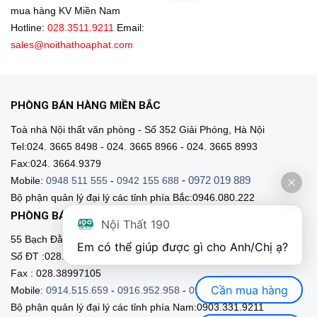
mua hàng KV Miền Nam
Hotline:
028.3511.9211
Email:
sales@noithathoaphat.com
PHÒNG BÁN HÀNG MIỀN BẮC
Toà nhà Nội thất văn phòng - Số 352 Giải Phóng, Hà Nội
Tel:024. 3665 8498 - 024. 3665 8966 - 024. 3665 8993
Fax:024. 3664.9379
-
0972 019 889
Mobile:
0948 511 555
-
0942 155 688
Bộ phận quản lý đại lý các tỉnh phía Bắc:0946.080.222
PHÒNG BÁN HÀNG MIỀN NAM
Nội Thất 190
55 Bạch Đằng, Phường 15, Q. Bình Thạnh, HCM
Em có thể giúp được gì cho Anh/Chị ạ? 
Số ĐT :028.3511 9211 - 028.3511.9212
Fax : 028.38997105
Cần mua hàng
Mobile:
0914.515.659
-
0916.952.958
-
0903.331.921
Bộ phận quản lý đại lý các tỉnh phía Nam:0903.331.9211