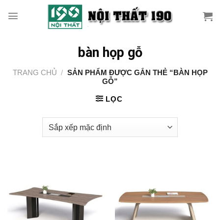
Skip
to
content
bàn họp gỗ
TRANG CHỦ
/
SẢN PHẨM ĐƯỢC GẮN THẺ “BÀN HỌP
GỖ”
LỌC