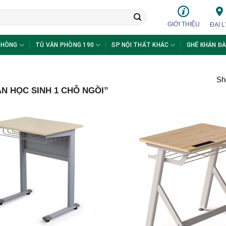
GIỚI THIỆU
ĐẠI L
PHÒNG
TỦ VĂN PHÒNG 190
SP NỘI THẤT KHÁC
GHẾ KHÁN ĐÀ
Sho
 HỌC SINH 1 CHỖ NGỒI”