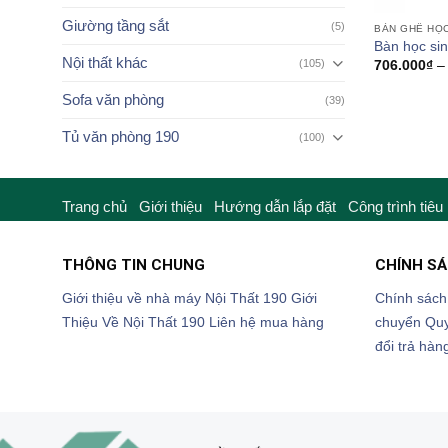
Giường tầng sắt
(5)
BÀN GHẾ HỌC
Bàn học si
Nội thất khác
(105)
706.000
₫
–
Sofa văn phòng
(39)
Tủ văn phòng 190
(100)
Trang chủ
Giới thiệu
Hướng dẫn lắp đặt
Công trình tiêu
THÔNG TIN CHUNG
CHÍNH S
Giới thiệu về nhà máy Nội Thất 190
Giới
Chính sách
Thiệu Về Nội Thất 190
Liên hệ mua hàng
chuyển
Quy
đổi trả hàn