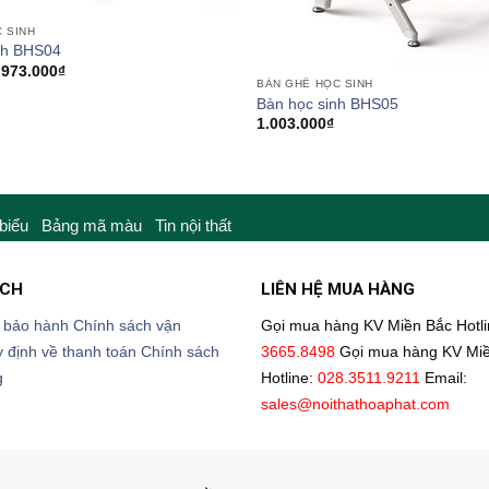
 SINH
nh BHS04
Khoảng
973.000
₫
giá:
BÀN GHẾ HỌC SINH
từ
Bàn học sinh BHS05
706.000₫
1.003.000
₫
đến
973.000₫
 biểu
Bảng mã màu
Tin nội thất
ÁCH
LIÊN HỆ MUA HÀNG
 bảo hành
Chính sách vận
Gọi mua hàng KV Miền Bắc
Hotl
 định về thanh toán
Chính sách
3665.8498
Gọi mua hàng KV Mi
g
Hotline:
028.3511.9211
Email:
sales@noithathoaphat.com