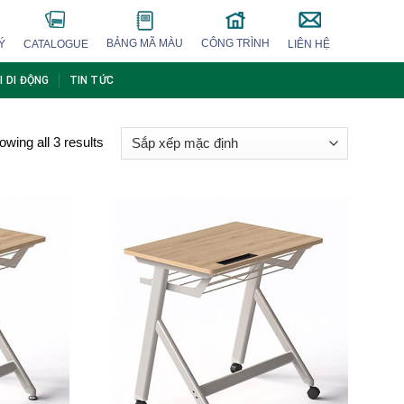
BẢNG MÃ MÀU
CÔNG TRÌNH
Ý
CATALOGUE
LIÊN HỆ
I DI ĐỘNG
TIN TỨC
wing all 3 results