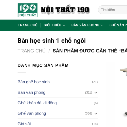
Skip
Tìm
to
kiếm:
content
TRANG CHỦ
GIỚI THIỆU
BÀN VĂN PHÒNG
GHẾ VĂN 
Bàn học sinh 1 chỗ ngồi
TRANG CHỦ
/
SẢN PHẨM ĐƯỢC GẮN THẺ “BÀN
DANH MỤC SẢN PHẨM
Bàn ghế học sinh
(21)
Bàn văn phòng
(311)
Ghế khán đài di động
(5)
Ghế văn phòng
(356)
Giá sắt
(14)